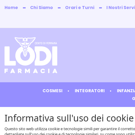
Passa
Home
Chi Siamo
Orari e Turni
I Nostri Servi
al
contenuto
principale
Farmacia
Lodi
COSMESI
INTEGRATORI
INFANZ
G
Informativa sull'uso dei cookie
Questo sito web utilizza cookie e tecnologie simili per garantire il corre
dettagliate sull'uso dei cookie e di tecnologie similari, su come sono utiliz