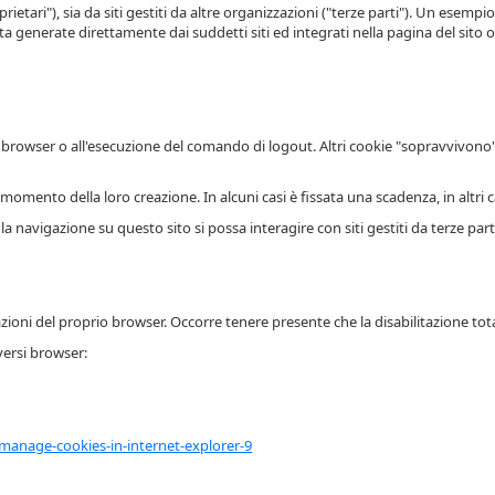
prietari"), sia da siti gestiti da altre organizzazioni ("terze parti"). Un esem
ta generate direttamente dai suddetti siti ed integrati nella pagina del sito os
el browser o all'esecuzione del comando di logout. Altri cookie "sopravvivono"
momento della loro creazione. In alcuni casi è fissata una scadenza, in altri cas
la navigazione su questo sito si possa interagire con siti gestiti da terze p
ioni del proprio browser. Occorre tenere presente che la disabilitazione tota
versi browser:
manage-cookies-in-internet-explorer-9