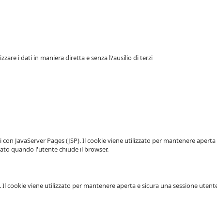
zare i dati in maniera diretta e senza l?ausilio di terzi
iti con JavaServer Pages (JSP). Il cookie viene utilizzato per mantenere aper
nato quando l'utente chiude il browser.
Il cookie viene utilizzato per mantenere aperta e sicura una sessione utente a