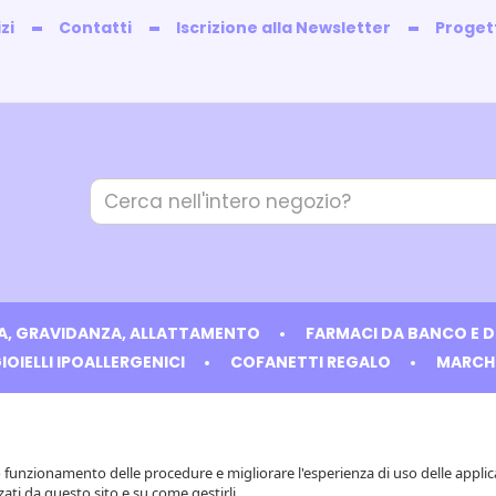
zi
Contatti
Iscrizione alla Newsletter
Progett
Cerca
Prodotto
IA, GRAVIDANZA, ALLATTAMENTO
FARMACI DA BANCO E 
IOIELLI IPOALLERGENICI
COFANETTI REGALO
MARCH
tto funzionamento delle procedure e migliorare l'esperienza di uso delle appli
zati da questo sito e su come gestirli.