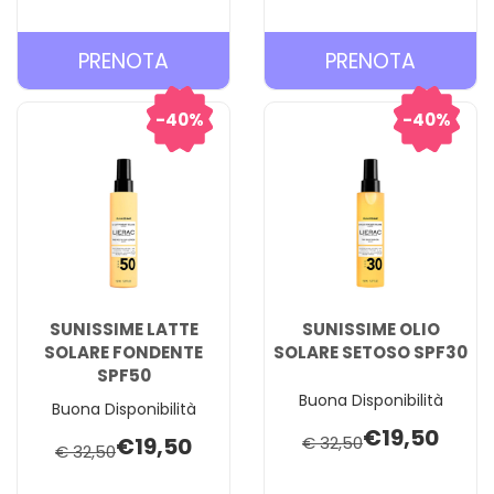
PRENOTA SUNISSIME
PRENOT
PRENOTA
PRENOTA
FLUIDO
LATTE
SOLARE
SOLARE
40%
40%
VISO
FONDEN
SPF50+ AL
SPF30 A
CARRELLO
CARREL
SUNISSIME LATTE
SUNISSIME OLIO
SOLARE FONDENTE
SOLARE SETOSO SPF30
SPF50
Buona Disponibilità
Buona Disponibilità
€19,50
€19,50
€ 32,50
€ 32,50