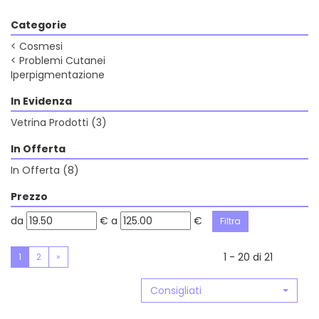
Categorie
<
Cosmesi
<
Problemi Cutanei
Iperpigmentazione
In Evidenza
Vetrina Prodotti
(3)
In Offerta
In Offerta
(8)
Prezzo
filtra
filtra
da
€
a
€
da
a
1 - 20 di 21
1
2
»
Consigliati