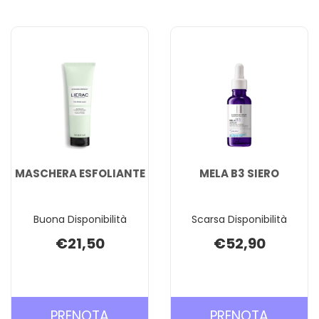
C
RIMPOL
SCRUB
CARREL
MASCHERA
RINNOVATORE AL
CARRELLO
MASCHERA ESFOLIANTE
MELA B3 SIERO
Buona Disponibilità
Scarsa Disponibilità
€21,50
€52,90
PRENOTA MASCHERA
PRENOT
PRENOTA
PRENOTA