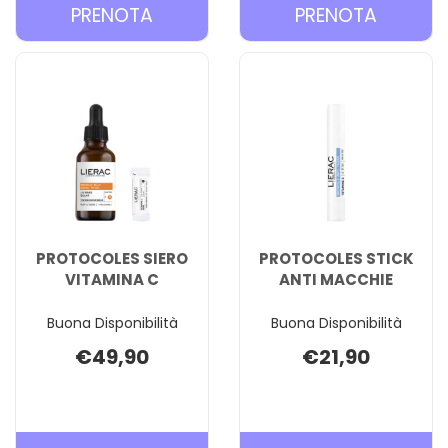
PRENOTA PROTOCOLES
PRENOT
PRENOTA
PRENOTA
MASCHERA
SIERO
PEELING AL
ANTI
CARRELLO
MACCHI
CARREL
PROTOCOLES SIERO
PROTOCOLES STICK
VITAMINA C
ANTI MACCHIE
Buona Disponibilità
Buona Disponibilità
€49,90
€21,90