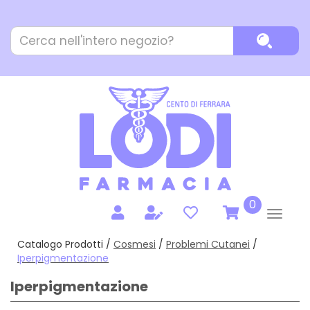
Passa
al
Cerca
contenuto
Cerca P
Prodotto
principale
prodotti
0
inseriti
Catalogo Prodotti /
Cosmesi
/
Problemi Cutanei
/
Iperpigmentazione
Iperpigmentazione