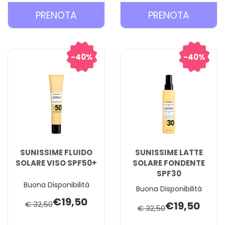
PRENOTA SUNISSIME
PRENOT
PRENOTA
PRENOTA
FLUIDO
FLUIDO
SOLARE
SOLARE
VISO
VISO
40%
40%
COLORATO
COLOR
SPF30 AL
SPF50+
CARRELLO
CARREL
SUNISSIME FLUIDO
SUNISSIME LATTE
SOLARE VISO SPF50+
SOLARE FONDENTE
SPF30
Buona Disponibilità
Buona Disponibilità
€19,50
€ 32,50
€19,50
€ 32,50