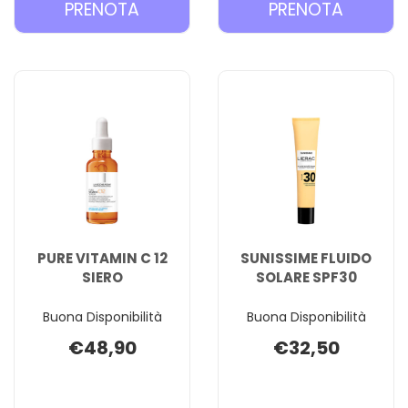
PRENOTA PROTOCOLES
PRENOT
PRENOTA
PRENOTA
SIERO
STICK
VITAMINA
ANTI
C AL
MACCHI
CARRELLO
CARREL
PURE VITAMIN C 12
SUNISSIME FLUIDO
SIERO
SOLARE SPF30
Buona Disponibilità
Buona Disponibilità
€48,90
€32,50