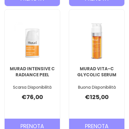
ESFOLIANTE AL
B3
CARRELLO
SIERO A
CARREL
MURAD INTENSIVE C
MURAD VITA-C
RADIANCE PEEL
GLYCOLIC SERUM
Scarsa Disponibilità
Buona Disponibilità
€76,00
€125,00
PRENOTA MURAD
PRENOT
PRENOTA
PRENOTA