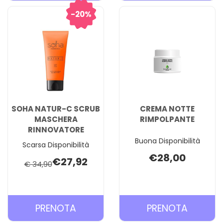
TEMPO
NATUR-
CREMA AL
C
20%
CARRELLO
FLUIDO
MULTI-
RINNOV
CARREL
SOHA NATUR-C SCRUB
CREMA NOTTE
MASCHERA
RIMPOLPANTE
RINNOVATORE
Buona Disponibilità
Scarsa Disponibilità
€28,00
€27,92
€ 34,90
PRENOTA SOHA
PRENOT
PRENOTA
PRENOTA
NATUR-
NOTTE