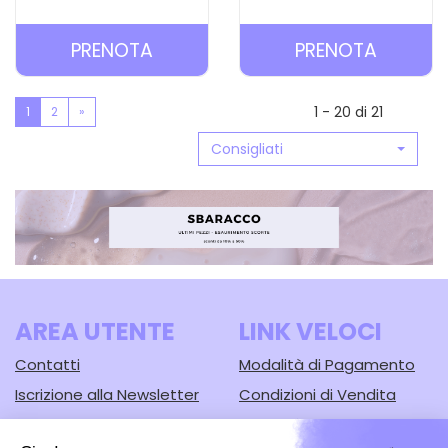
PRENOTA SUNISSIME
PRENOT
PRENOTA
PRENOTA
LATTE
OLIO
SOLARE
SOLARE
1 - 20 di 21
1
2
»
FONDENTE
SETOSO
Consigliati
SPF50 AL
SPF30 A
CARRELLO
CARREL
AREA UTENTE
LINK VELOCI
Contatti
Modalità di Pagamento
Iscrizione alla Newsletter
Condizioni di Vendita
Informativa Privacy
Modalità di Spedizione e
Ritiro