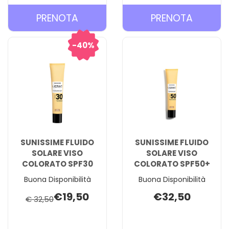
PRENOTA PURE
PRENOT
PRENOTA
PRENOTA
VITAMIN
FLUIDO
C
SOLARE
40%
12
SPF30 A
SIERO AL
CARREL
CARRELLO
SUNISSIME FLUIDO
SUNISSIME FLUIDO
SOLARE VISO
SOLARE VISO
COLORATO SPF30
COLORATO SPF50+
Buona Disponibilità
Buona Disponibilità
€19,50
€32,50
€ 32,50