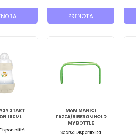
PRENOTA AVENT
PRENOTA AVEN
ENOTA
PRENOTA
BABYMONITOR
BIBERON
SCD530 AL
NATURAL
CARRELLO
PP
260ML AL
CARRELLO
ASY START
MAM MANICI
RON 160ML
TAZZA/BIBERON HOLD
MY BOTTLE
Disponibilità
Scarsa Disponibilità