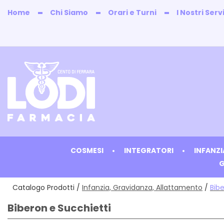
Passa
Home
Chi Siamo
Orari e Turni
I Nostri Servi
al
contenuto
principale
Farmacia
Lodi
COSMESI
INTEGRATORI
INFANZ
G
Catalogo Prodotti /
Infanzia, Gravidanza, Allattamento
/
Bibe
Biberon e Succhietti