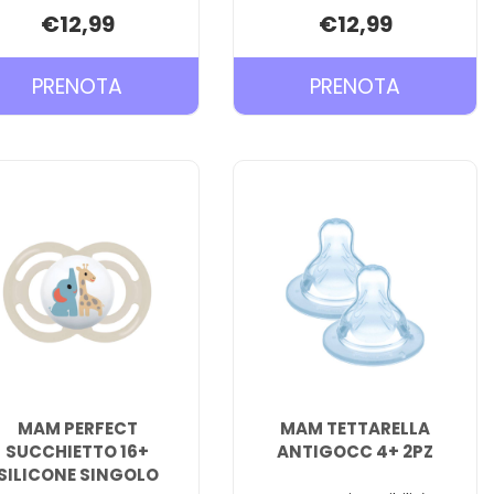
€12,99
€12,99
PRENOTA MAM
PRENOTA
PRENOTA
PRENOTA
ORIGINAL
ORIGINAL
SUCCHIETTI
SUCCHIE
2-
NOTTE
6
16+
SILICONE
SILICONE
DOPPIO AL
DOPPIO A
CARRELLO
CARRELL
MAM PERFECT
MAM TETTARELLA
SUCCHIETTO 16+
ANTIGOCC 4+ 2PZ
SILICONE SINGOLO