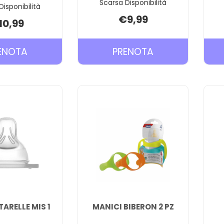
Scarsa Disponibilità
Disponibilità
€9,99
10,99
PRENOTA MAM
PRENOTA MAM
ENOTA
PRENOTA
PERFECT
PERFECT
NIGHT
START
SUCCHIETTO
SUCCHIETTO
16+
0-
SILICONE AL
2M AL
CARRELLO
CARRELLO
ARELLE MIS 1
MANICI BIBERON 2 PZ