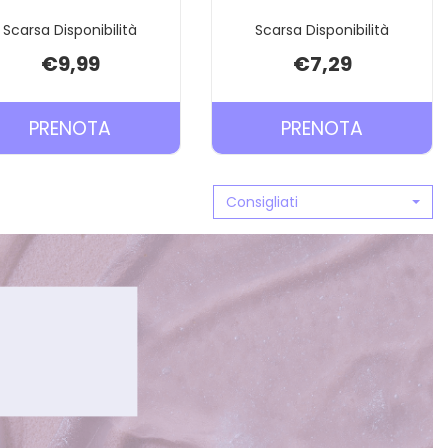
Scarsa Disponibilità
Scarsa Disponibilità
€9,99
€7,29
I
PRENOTA MASSAGGIA
PRENOTA
PRENOTA
PRENOTA
SOFT
SUCCHIE
UNIVERSALE
NEUTRO 
Consigliati
4M+ AL
CARRELL
CARRELLO