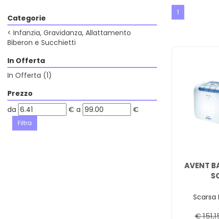
1
Categorie
<
Infanzia, Gravidanza, Allattamento
Biberon e Succhietti
In Offerta
In Offerta
(1)
Prezzo
filtra
filtra
da
€
a
€
da
a
AVENT B
S
Scarsa 
€ 151,1