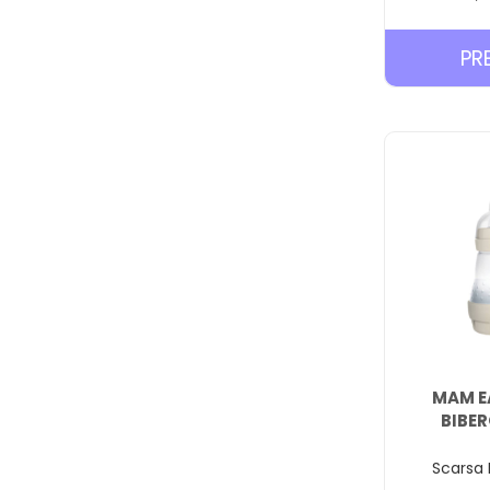
PR
MAM E
BIBE
Scarsa 