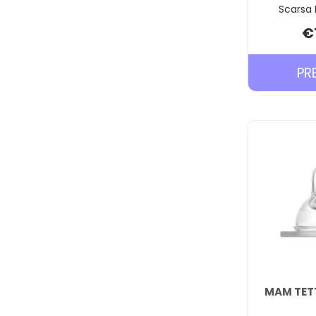
Scarsa 
€
PR
MAM TETT