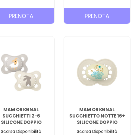
T
PRENOTA MAM
PRENOTA
PRENOTA
PRENOTA
CLIP
DENTAR
IT&COVER
BITE&BRU
PORTASUCCHIETTO AL
3+ AL
CARRELLO
CARRELL
MAM ORIGINAL
MAM ORIGINAL
SUCCHIETTI 2-6
SUCCHIETTO NOTTE 16+
SILICONE DOPPIO
SILICONE DOPPIO
Scarsa Disponibilità
Scarsa Disponibilità