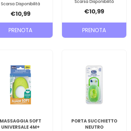
Scarsa Disponibilità
Scarsa Disponibilità
€10,99
€10,99
PRENOTA MAM
PRENOTA
PRENOTA
PRENOTA
PERFECT
TETTAREL
SUCCHIETTO
ANTIGO
16+
4+
SILICONE
2PZ AL
SINGOLO AL
CARRELL
CARRELLO
MASSAGGIA SOFT
PORTA SUCCHIETTO
UNIVERSALE 4M+
NEUTRO