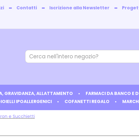
zi
Contatti
Iscrizione alla Newsletter
Progett
Cerca
Prodotto
IA, GRAVIDANZA, ALLATTAMENTO
FARMACI DA BANCO E 
IOIELLI IPOALLERGENICI
COFANETTI REGALO
MARCH
ron e Succhietti