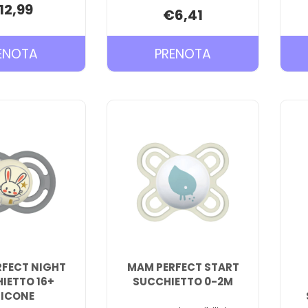
12,99
€6,41
PRENOTA MAM
PRENOTA MAM
ENOTA
PRENOTA
EASY
MANICI
START
TAZZA/BIBERON
BIBERON
HOLD
160ML AL
MY
CARRELLO
BOTTLE AL
CARRELLO
FECT NIGHT
MAM PERFECT START
IETTO 16+
SUCCHIETTO 0-2M
LICONE