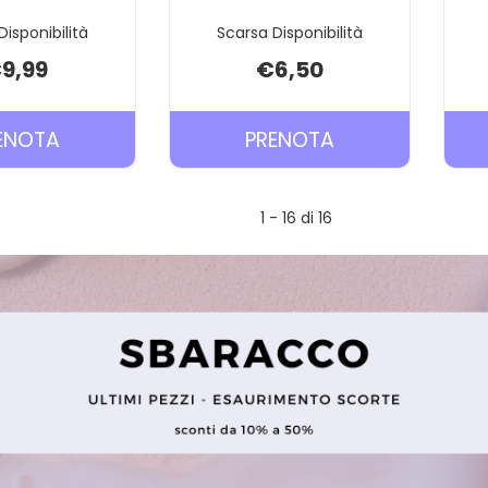
Disponibilità
Scarsa Disponibilità
9,99
€6,50
PRENOTA MAM
PRENOTA MANIC
ENOTA
PRENOTA
TETTARELLE
BIBERON
MIS
2
1 - 16 di 16
1 AL
PZ AL
CARRELLO
CARRELLO