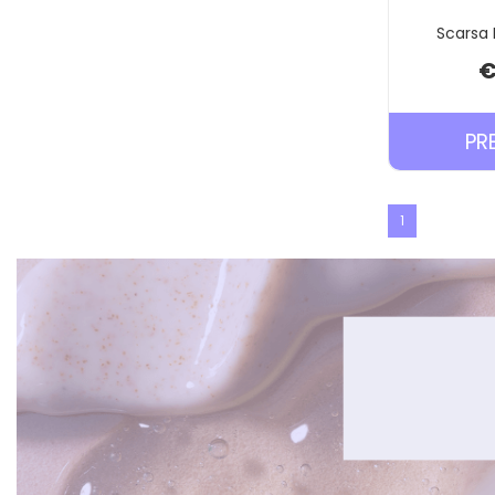
Scarsa 
€
PR
1