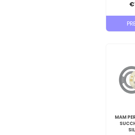
€
PR
MAM PER
SUCCH
SI