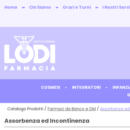
Passa
Home
Chi Siamo
Orari e Turni
I Nostri Servi
al
contenuto
principale
Farmacia
Lodi
COSMESI
INTEGRATORI
INFANZ
G
Catalogo Prodotti /
Farmaci da Banco e DM
/
Assorbenza ed
Assorbenza ed Incontinenza