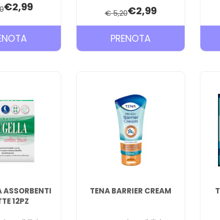
€2,99
0
€2,99
€ 5,20
PRENOTA ILLA
PRENOTA ILLA
ENOTA
PRENOTA
CARE
CARE
PROTEGGISLIP
PROTEGGISLIP
20PZ AL
STESI
CARRELLO
20PZ AL
CARRELLO
 ASSORBENTI
TENA BARRIER CREAM
T
TE 12PZ