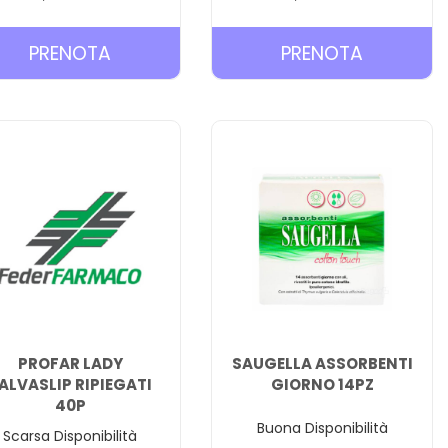
PRENOTA ILLA
PRENOTA 
PRENOTA
PRENOTA
CARE
CARE
ASSORBENTE
ASSORBE
NOTTE
NOTTE
12P AL
EXTRA
CARRELLO
12P AL
CARRELL
PROFAR LADY
SAUGELLA ASSORBENTI
ALVASLIP RIPIEGATI
GIORNO 14PZ
40P
Buona Disponibilità
Scarsa Disponibilità