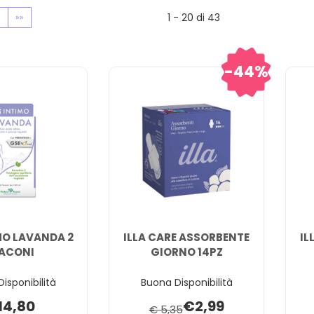
1 - 20 di 43
»
»»
44%
MO LAVANDA 2
ILLA CARE ASSORBENTE
IL
ACONI
GIORNO 14PZ
isponibilità
Buona Disponibilità
14,80
€2,99
€ 5,35