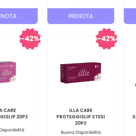
PRENOTA GSE
PRENOTA ILLA
ENOTA
PRENOTA
INTIMO
CARE
LAVANDA
ASSORBENTE
42%
42%
2
GIORNO
FLACONI AL
14PZ AL
CARRELLO
CARRELLO
LA CARE
ILLA CARE
GISLIP 20PZ
PROTEGGISLIP STESI
S
20PZ
isponibilità
Buona Disponibilità