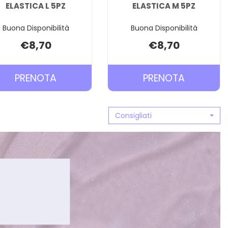
ELASTICA L 5PZ
ELASTICA M 5PZ
Buona Disponibilità
Buona Disponibilità
€8,70
€8,70
PRENOTA TENA
PRENOTA
PRENOTA
PRENOTA
FIX
FIX
MUTANDA
MUTAND
Consigliati
ELASTICA
ELASTICA
L
M
5PZ AL
5PZ AL
CARRELLO
CARRELL