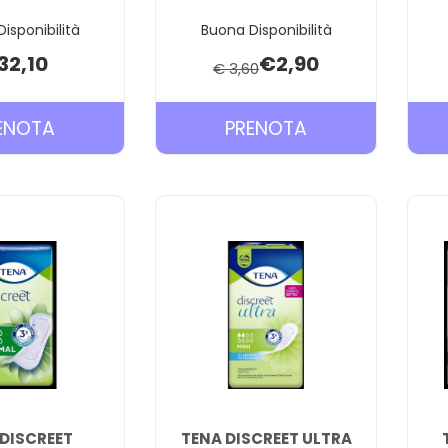
isponibilità
Buona Disponibilità
32,10
€2,90
€ 3,60
PRENOTA TENA
PRENOTA TENA
ENOTA
PRENOTA
COMFORT
DISCREET
MAXI
EXTRA AL
34P AL
CARRELLO
CARRELLO
 DISCREET
TENA DISCREET ULTRA