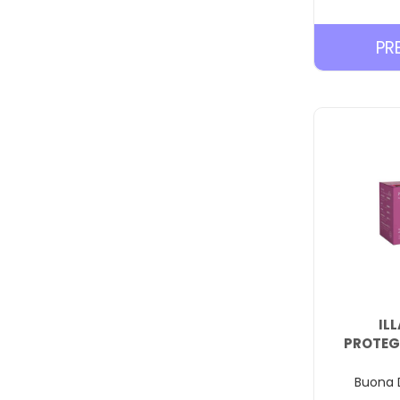
PR
IL
PROTEG
Buona D