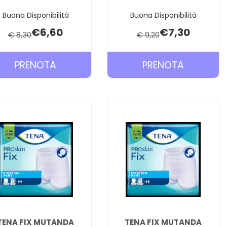
Buona Disponibilità
Buona Disponibilità
€6,60
€7,30
€ 8,30
€ 9,20
PRENOTA TENA
PRENOTA
PRENOTA
PRENOTA
DISCREET
DISCREET
MAXI
MAXI
12PZ AL
NIGHT
CARRELLO
12PZ AL
CARRELL
TENA FIX MUTANDA
TENA FIX MUTANDA