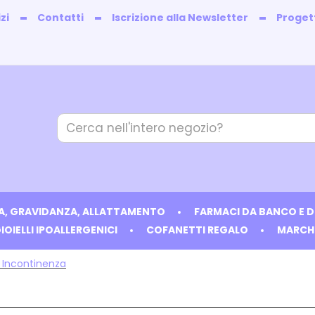
zi
Contatti
Iscrizione alla Newsletter
Progett
Cerca
Prodotto
IA, GRAVIDANZA, ALLATTAMENTO
FARMACI DA BANCO E 
IOIELLI IPOALLERGENICI
COFANETTI REGALO
MARCH
 Incontinenza