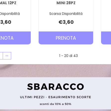
AL 12PZ
MINI 28PZ
isponibilità
Scarsa Disponibilità
3,60
€3,60
PRENOTA TENA
PRENOTA TENA
ENOTA
PRENOTA
DISCREET
DISCREET
NORMAL
ULTRA
1 - 20 di 43
»
»»
12PZ AL
MINI
CARRELLO
28PZ AL
CARRELLO