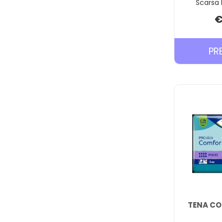
Scarsa 
€
PR
TENA CO