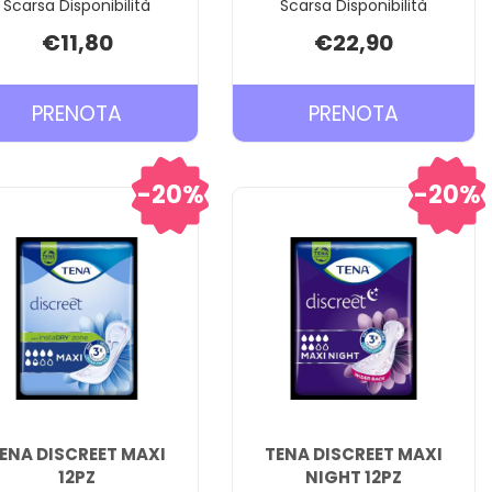
Scarsa Disponibilità
Scarsa Disponibilità
€11,80
€22,90
PRENOTA TENA
PRENOTA
PRENOTA
PRENOTA
BED
CELLDUK 
PLUS
CARRELL
20%
20%
TRAV
60X90CM
20P AL
CARRELLO
ENA DISCREET MAXI
TENA DISCREET MAXI
12PZ
NIGHT 12PZ