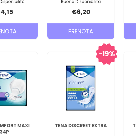
Disponibilità
Buona Disponibilità
4,15
€6,20
PRENOTA SAUGELLA
PRENOTA TENA
ENOTA
PRENOTA
ASSORBENTI
BARRIER
NOTTE
CREAM AL
19%
12PZ AL
CARRELLO
CARRELLO
MFORT MAXI
TENA DISCREET EXTRA
T
34P