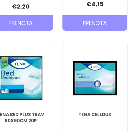
€4,15
€2,20
PRENOTA PROFAR
PRENOTA
PRENOTA
PRENOTA
LADY
ASSORBE
SALVASLIP
GIORNO
RIPIEGATI
14PZ AL
40P AL
CARRELL
CARRELLO
ENA BED PLUS TRAV
TENA CELLDUK
60X90CM 20P