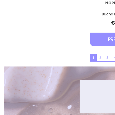
NORM
Buona D
€
PR
1
2
3