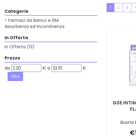
1
2
3
Categorie
<
Farmaci da Banco e DM
Assorbenza ed Incontinenza
In Offerta
In Offerta
(13)
Prezzo
filtra
filtra
da
€
a
€
da
a
GSE INTI
FL
Buona D
€