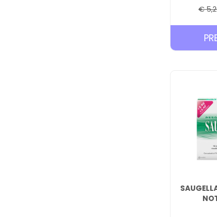
€ 5,2
PR
SAUGELLA
NOT