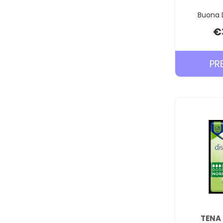
Buona D
€
PR
TENA