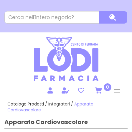
Passa
al
Cerca
contenuto
Cerca P
Prodotto
principale
prodotti
0
inseriti
Catalogo Prodotti /
Integratori
/
Apparato
Cardiovascolare
Apparato Cardiovascolare