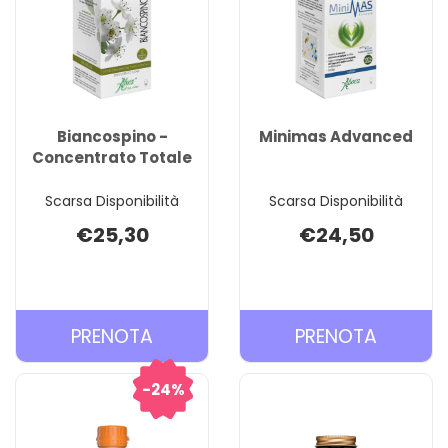
Biancospino -
Minimas Advanced
Concentrato Totale
Scarsa Disponibilità
Scarsa Disponibilità
€25,30
€24,50
PRENOTA BIANCOSPINO
PRENOT
PRENOTA
PRENOTA
-
ADVANC
CONCENTRATO
CARREL
24%
TOTALE AL
CARRELLO