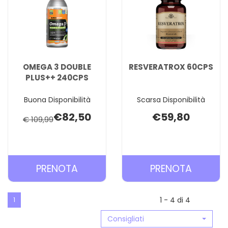
OMEGA 3 DOUBLE
RESVERATROX 60CPS
PLUS++ 240CPS
Buona Disponibilità
Scarsa Disponibilità
€82,50
€59,80
€ 109,99
PRENOTA OMEGA
PRENOT
PRENOTA
PRENOTA
3
60CPS 
DOUBLE
CARREL
1 - 4 di 4
1
PLUS++
Consigliati
240CPS AL