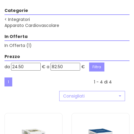
Categorie
<
Integratori
Apparato Cardiovascolare
In Offerta
In Offerta
(1)
Prezzo
filtra
filtra
da
€
a
€
da
a
1 - 4 di 4
1
Consigliati