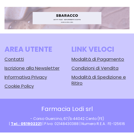
CARRELLO
AREA UTENTE
LINK VELOCI
Contatti
Modalità di Pagamento
Iscrizione alla Newsletter
Condizioni di Vendita
Informativa Privacy
Modalità di Spedizione e
Ritiro
Cookie Policy
Farmacia Lodi srl
- Corso Guercino, 67/b 44042 Cento (FE)
Tel.: 051902221
|
| P.Iva: 02148430388 | Numero R.E.A.: FE-125616