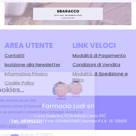
AREA UTENTE
LINK VELOCI
Contatti
Modalità di Pagamento
Iscrizione alla Newsletter
Condizioni di Vendita
Informativa Privacy
Modalità di Spedizione e
Ritiro
Cookie Policy
Farmacia Lodi srl
- Corso Guercino, 67/b 44042 Cento (FE)
Tel.: 051902221
|
| P.Iva: 02148430388 | Numero R.E.A.: FE-125616