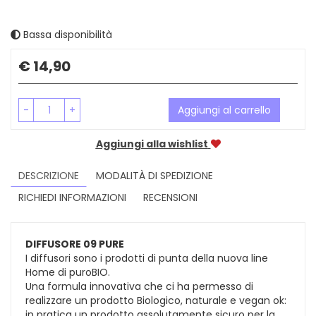
Bassa disponibilità
Prezzo
€ 14,90
-
+
Aggiungi al carrello
Aggiungi alla wishlist
DESCRIZIONE
MODALITÀ DI SPEDIZIONE
RICHIEDI INFORMAZIONI
RECENSIONI
DIFFUSORE 09 PURE
I diffusori sono i prodotti di punta della nuova line
Home di puroBIO.
Una formula innovativa che ci ha permesso di
realizzare un prodotto Biologico, naturale e vegan ok:
in pratica un prodotto assolutamente sicuro per la