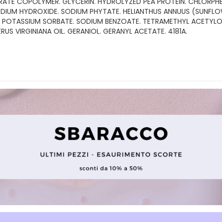
E COPOLYMER. GLYCERIN. HYDROLYZED PEA PROTEIN. CHLORPHENE
DIUM HYDROXIDE. SODIUM PHYTATE. HELIANTHUS ANNUUS (SUNFLOW
. POTASSIUM SORBATE. SODIUM BENZOATE. TETRAMETHYL ACETYL
US VIRGINIANA OIL. GERANIOL. GERANYL ACETATE. 4181A.