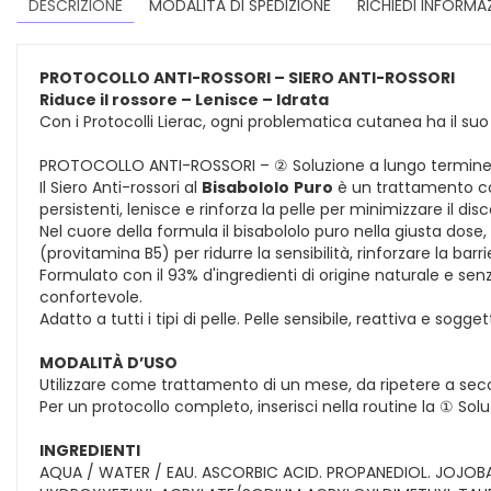
DESCRIZIONE
MODALITÀ DI SPEDIZIONE
RICHIEDI INFORMA
PROTOCOLLO ANTI-ROSSORI – SIERO ANTI-ROSSORI
Riduce il rossore – Lenisce – Idrata
Con i Protocolli Lierac, ogni problematica cutanea ha il s
PROTOCOLLO ANTI-ROSSORI – ② Soluzione a lungo termin
Il Siero Anti-rossori al
Bisabololo
Puro
è un trattamento com
persistenti, lenisce e rinforza la pelle per minimizzare il disc
Nel cuore della formula il bisabololo puro nella giusta dos
(provitamina B5) per ridurre la sensibilità, rinforzare la 
Formulato con il 93% d'ingredienti di origine naturale e sen
confortevole.
Adatto a tutti i tipi di pelle. Pelle sensibile, reattiva e sogg
MODALITÀ D’USO
Utilizzare come trattamento di un mese, da ripetere a seco
Per un protocollo completo, inserisci nella routine la ① Sol
INGREDIENTI
AQUA / WATER / EAU. ASCORBIC ACID. PROPANEDIOL. JOJOB