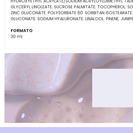
HYDROXYETHYL ACRYLATE/SODIUM ACRYLOYLDIMETHYL TAURAT
GLYCERYL LINOLEATE. SUCROSE PALMITATE. TOCOPHEROL. SO
ZINC GLUCONATE. POLYSORBATE 60. SORBITAN ISOSTEARATE
GLUCONATE. SODIUM HYALURONATE. LINALOOL. PINENE. JUNIPER
FORMATO
30 ml