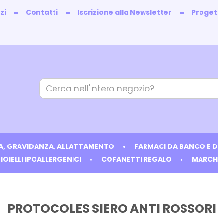
zi
Contatti
Iscrizione alla Newsletter
Progett
Cerca
Prodotto
IA, GRAVIDANZA, ALLATTAMENTO
FARMACI DA BANCO E 
IOIELLI IPOALLERGENICI
COFANETTI REGALO
MARCH
PROTOCOLES SIERO ANTI ROSSORI