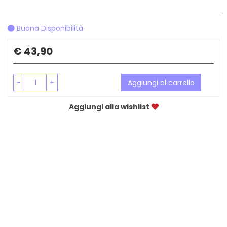
Buona Disponibilità
Prezzo
€ 43,90
-
+
Aggiungi al carrello
Aggiungi alla wishlist