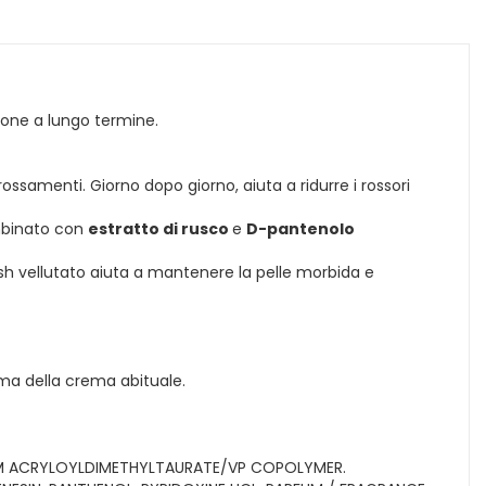
ione a lungo termine.
ssamenti. Giorno dopo giorno, aiuta a ridurre i rossori
ombinato con
estratto di rusco
e
D-pantenolo
nish vellutato aiuta a mantenere la pelle morbida e
ima della crema abituale.
NIUM ACRYLOYLDIMETHYLTAURATE/VP COPOLYMER.