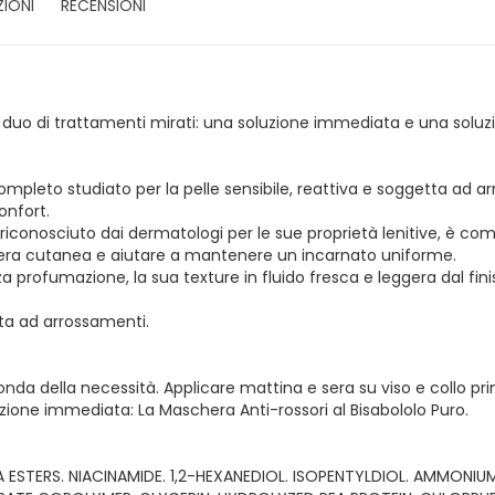
ZIONI
RECENSIONI
uo duo di trattamenti mirati: una soluzione immediata e una soluz
e
pleto studiato per la pelle sensibile, reattiva e soggetta ad arro
onfort.
e, riconosciuto dai dermatologi per le sue proprietà lenitive, è c
barriera cutanea e aiutare a mantenere un incarnato uniforme.
za profumazione, la sua texture in fluido fresca e leggera dal fi
etta ad arrossamenti.
nda della necessità. Applicare mattina e sera su viso e collo pr
uzione immediata: La Maschera Anti-rossori al Bisabololo Puro.
A ESTERS. NIACINAMIDE. 1,2-HEXANEDIOL. ISOPENTYLDIOL. AMMO