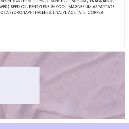
SIN. PANTHENOL. PYRIDOXINE HCL. PARFUM / FRAGRANCE.
ER) SEED OIL. PENTYLENE GLYCOL. MAGNESIUM ASPARTATE.
OCTAHYDRONAPHTHALENES. LINALYL ACETATE. COPPER