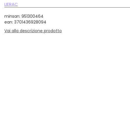
LIERAC
minsan: 951300464
ean: 3701436928094
Vai alla descrizione prodotto