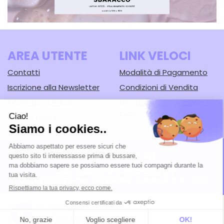
AREA UTENTE
LINK VELOCI
Contatti
Modalità di Pagamento
Iscrizione alla Newsletter
Condizioni di Vendita
Informativa Privacy
Modalità di Spedizione e
Ritiro
Cookie Policy
Farmacia Lodi srl
- Corso Guercino, 67/b 44042 Cento (FE)
Tel.: 051902221
|
| P.Iva: 02148430388 | Numero R.E.A.: FE-125616
Powered by
Prenofa
Web Design
Fulcri srl