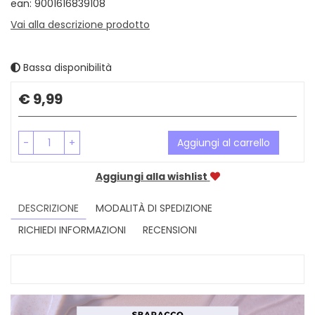
ean: 9001616839108
Vai alla descrizione prodotto
Bassa disponibilità
Prezzo
€ 9,99
-
+
Aggiungi al carrello
Aggiungi alla wishlist
DESCRIZIONE
MODALITÀ DI SPEDIZIONE
RICHIEDI INFORMAZIONI
RECENSIONI