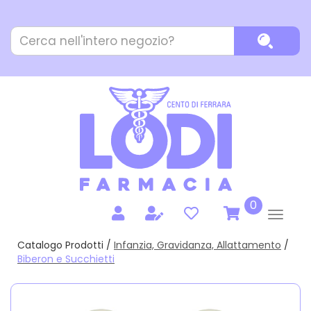
Passa
al
Cerca
contenuto
Cerca P
Prodotto
principale
prodotti
0
inseriti
Catalogo Prodotti /
Infanzia, Gravidanza, Allattamento
/
Biberon e Succhietti