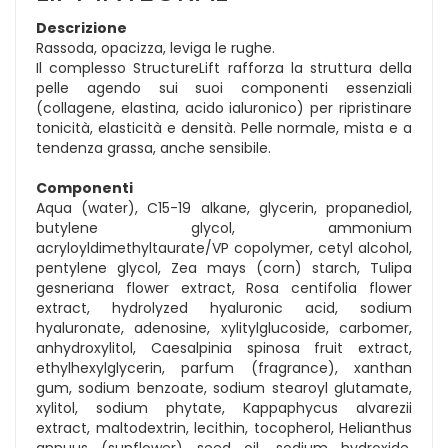
Descrizione
Rassoda, opacizza, leviga le rughe.
Il complesso StructureLift rafforza la struttura della
pelle agendo sui suoi componenti essenziali
(collagene, elastina, acido ialuronico) per ripristinare
tonicità, elasticità e densità. Pelle normale, mista e a
tendenza grassa, anche sensibile.
Componenti
Aqua (water), C15-19 alkane, glycerin, propanediol,
butylene glycol, ammonium
acryloyldimethyltaurate/VP copolymer, cetyl alcohol,
pentylene glycol, Zea mays (corn) starch, Tulipa
gesneriana flower extract, Rosa centifolia flower
extract, hydrolyzed hyaluronic acid, sodium
hyaluronate, adenosine, xylitylglucoside, carbomer,
anhydroxylitol, Caesalpinia spinosa fruit extract,
ethylhexylglycerin, parfum (fragrance), xanthan
gum, sodium benzoate, sodium stearoyl glutamate,
xylitol, sodium phytate, Kappaphycus alvarezii
extract, maltodextrin, lecithin, tocopherol, Helianthus
annuus (sunflower) seed oil, sodium hydroxide,