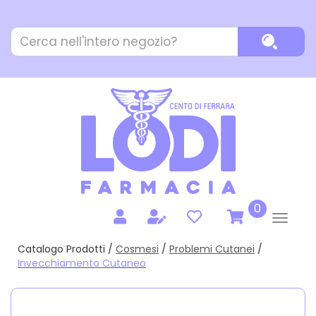
Passa
al
Cerca
contenuto
Cerca P
Prodotto
principale
prodotti
0
inseriti
Catalogo Prodotti /
Cosmesi
/
Problemi Cutanei
/
Invecchiamento Cutaneo