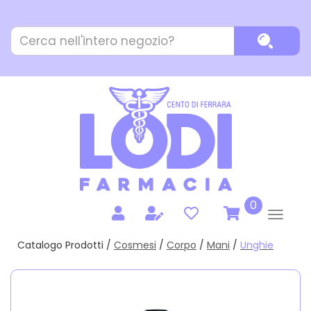
Passa
al
Cerca
contenuto
Cerca P
Prodotto
principale
prodotti
0
inseriti
Catalogo Prodotti /
Cosmesi
/
Corpo
/
Mani
/
Unghie