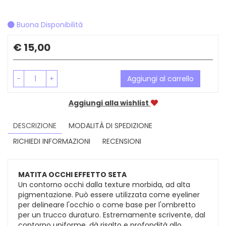
Buona Disponibilità
Prezzo
€ 15,00
-
+
Aggiungi al carrello
Aggiungi alla wishlist
DESCRIZIONE
MODALITÀ DI SPEDIZIONE
RICHIEDI INFORMAZIONI
RECENSIONI
MATITA OCCHI EFFETTO SETA
Un contorno occhi dalla texture morbida, ad alta
pigmentazione. Può essere utilizzata come eyeliner
per delineare l'occhio o come base per l'ombretto
per un trucco duraturo. Estremamente scrivente, dal
contorno uniforme, dà risalto e profondità allo