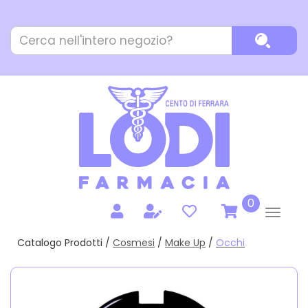
Passa
al
Cerca
contenuto
Cerca P
Prodotto
principale
prodotti
0
inseriti
Catalogo Prodotti /
Cosmesi
/
Make Up
/
Occhi