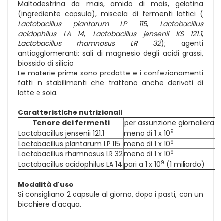
Maltodestrina da mais, amido di mais, gelatina
(ingrediente capsula), miscela di fermenti lattici (
Lactobacillus plantarum LP 115
,
Lactobacillus
acidophilus LA 14
,
Lactobacillus jensenii KS 121.1
,
Lactobacillus rhamnosus LR 32
); agenti
antiagglomeranti: sali di magnesio degli acidi grassi,
biossido di silicio.
Le materie prime sono prodotte e i confezionamenti
fatti in stabilimenti che trattano anche derivati di
latte e soia.
Caratteristiche nutrizionali
Tenore dei fermenti
per assunzione giornaliera
9
Lactobacillus jensenii 121.1
meno di 1 x 10
9
Lactobacillus plantarum LP 115
meno di 1 x 10
9
Lactobacillus rhamnosus LR 32
meno di 1 x 10
9
Lactobacillus acidophilus LA 14
pari a 1 x 10
(1 miliardo)
Modalità d'uso
Si consigliano 2 capsule al giorno, dopo i pasti, con un
bicchiere d'acqua.