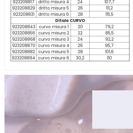
923208817
dritto misura 4
24
107,7
923208829
dritto misura 5
26
111,2
923208831
dritto misura 6
28
115,5
Ditale CURVO
923208843
curvo misura 1
20
79,2
923208856
curvo misura 2
22
85,5
923208868
curvo misura 3
24
92,2
923208870
curvo misura 4
26
95,7
923208882
curvo misura 5
28
101,6
923208894
curvo misura 6
30,2
110