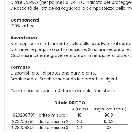
Ditale CURVO (per pollice) o DRITTO indicato per protegger
L’elasticità del lattice salvaguarda la compostezza della
Componenti
100% lattice.
Avvertenze
Non applicare direttamente sulla pelle lesa. Evitare il con
conservare piegato o sotto tensione. Smaltire secondo le 
Qualsiasi incidente grave verificatosi in relazione al dispos
Formato
Disponibili ditali di protezione curvi o dritti.
Smaltimento:
Smaltire secondo le normative vigenti.
Confezione di vendita:
Astuccio singolo. Non sterile.
Ditale DRITTO
ø (mm)
Lunghezza (mm)
923208781
dritto misura 1
18
96,3
923208793
dritto misura 2
20
100,2
923208805
dritto misura 3
22
103