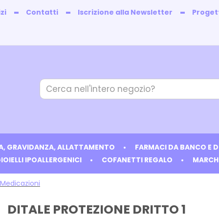
zi
Contatti
Iscrizione alla Newsletter
Progett
Cerca
Prodotto
IA, GRAVIDANZA, ALLATTAMENTO
FARMACI DA BANCO E 
IOIELLI IPOALLERGENICI
COFANETTI REGALO
MARCH
 Medicazioni
DITALE PROTEZIONE DRITTO 1