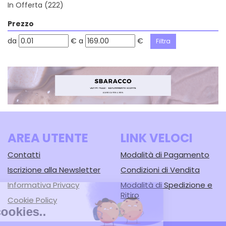
In Offerta
(222)
Prezzo
filtra
filtra
da
€
a
€
da
a
AREA UTENTE
LINK VELOCI
Contatti
Modalità di Pagamento
Iscrizione alla Newsletter
Condizioni di Vendita
Informativa Privacy
Modalità di Spedizione e
Ritiro
Cookie Policy