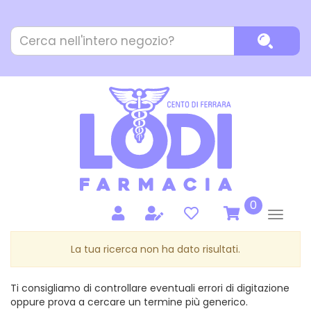
Passa
al
Cerca
contenuto
Cerca P
Prodotto
principale
prodotti
0
inseriti
La tua ricerca non ha dato risultati.
Ti consigliamo di controllare eventuali errori di digitazione
oppure prova a cercare un termine più generico.