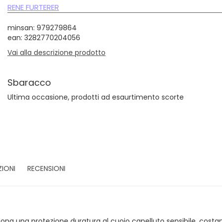
RENE FURTERER
minsan: 979279864
ean: 3282770204056
Vai alla descrizione prodotto
Sbaracco
Ultima occasione, prodotti ad esaurtimento scorte
ZIONI
RECENSIONI
dona una protezione duratura al cuoio capelluto sensibile, cost