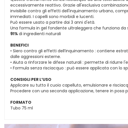
eccessivamente reattivo. Grazie all'esclusiva combinazion
invisibile contro gli effetti dell'inquinamento urbano, com
immediati. I capelli sono morbidi e lucenti.
Può essere usato a partire dai 3 anni d'età.
Una formula in gel fondente ultraleggera che funziona da s
91%
di ingredienti naturali
BENEFICI
• Siero contro gli effetti dell’inquinamento : contiene estr
dalle aggressioni esterne.
• Aiuta a rinforzare le difese naturali : permette di ridurre 
• Formula senza risciacquo : può essere applicata con lo spe
CONSIGLI PER L’USO
Applicare su tutto il cuoio capelluto, emulsionare e risciac
Procedere con una seconda applicazione, tenere in posa pe
FORMATO
Tubo 75 ml