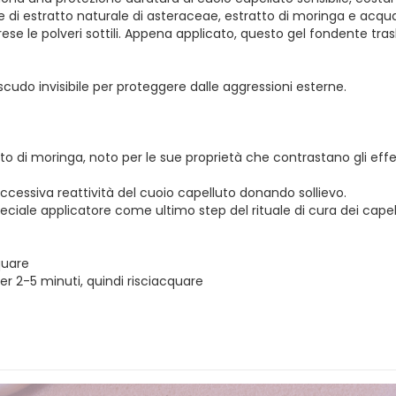
e di estratto naturale di asteraceae, estratto di moringa e ac
prese le polveri sottili. Appena applicato, questo gel fondente t
cudo invisibile per proteggere dalle aggressioni esterne.
atto di moringa, noto per le sue proprietà che contrastano gli eff
l'eccessiva reattività del cuoio capelluto donando sollievo.
ciale applicatore come ultimo step del rituale di cura dei capell
quare
r 2-5 minuti, quindi risciacquare