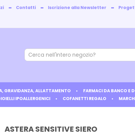
zi
Contatti
Iscrizione alla Newsletter
Progett
Cerca
Prodotto
IA, GRAVIDANZA, ALLATTAMENTO
FARMACI DA BANCO E 
IOIELLI IPOALLERGENICI
COFANETTI REGALO
MARCH
ASTERA SENSITIVE SIERO