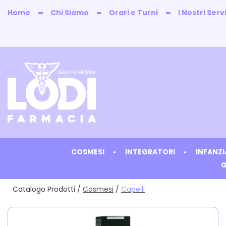
Passa
Home
Chi Siamo
Orari e Turni
I Nostri Servi
al
contenuto
principale
Farmacia
Lodi
COSMESI
INTEGRATORI
INFANZ
G
Catalogo Prodotti /
Cosmesi
/
Capelli