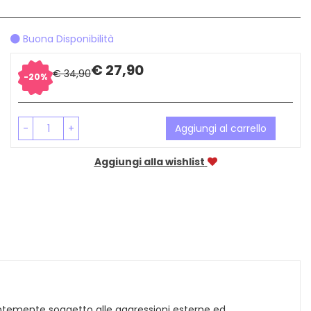
Buona Disponibilità
Sconto
Prezzo
€ 27,90
€ 34,90
20%
del
scontato
-
+
Aggiungi al carrello
Aggiungi alla wishlist
antemente soggetto alle aggressioni esterne ed