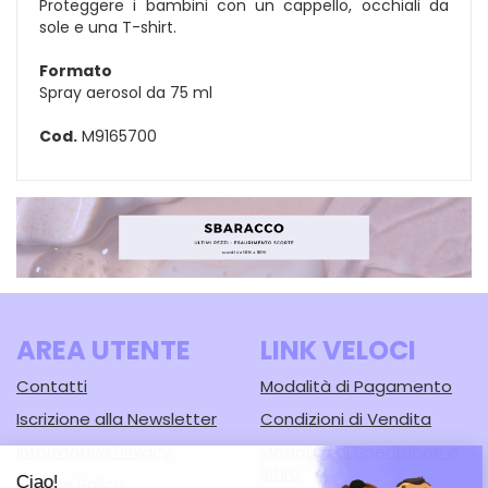
Proteggere i bambini con un cappello, occhiali da
sole e una T-shirt.
Formato
Spray aerosol da 75 ml
Cod.
M9165700
AREA UTENTE
LINK VELOCI
Contatti
Modalità di Pagamento
Iscrizione alla Newsletter
Condizioni di Vendita
Informativa Privacy
Modalità di Spedizione e
Ritiro
Cookie Policy