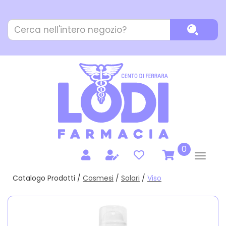
Passa
al
Cerca
contenuto
Cerca P
Prodotto
principale
prodotti
0
inseriti
Catalogo Prodotti /
Cosmesi
/
Solari
/
Viso