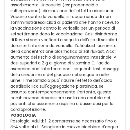
assorbimento. Uricosurici (es: probenecid e
sulfinpirazone): diminuzione dell'effetto uricosurico.
Vaccino contro la varicella: si raccomanda di non
somministraresalicilati ai pazienti che hanno ricevuto
la vaccinazione contro la varicella per un periodo di
sei settimane dopo la vaccinazione. Casi disindrome
di Reye si sono verificati a seguito dell'uso di salicilati
durante l'infezione da varicella. Zafirlukast: aumento
della concentrazione plasmatica di zafirlukast. Alcol:
aumento del rischio di sanguinamento intestinale. A
dosi superiori a 2 g al giorno di vitamina C, l'acido
ascorbico puo' interferire con i seguenti test: dosaggi
della creatinina e del glucosio nel sangue e nelle
urine. Il metamizolo puo' ridurre l'effetto dell'acido
acetilsalicilico sull'aggregazione piastrinica, se
assunto contemporaneamente. Pertanto, questa
combinazione deveessere usata con cautela nei
pazienti che assumono aspirina a basse dosi per la
cardioprotezione.
POSOLOGIA
Posologia. Adulti: 1-2 compresse se necessario fino a
3-4 volte al di'. Sciogliere in mezzo bicchiere d'acqua