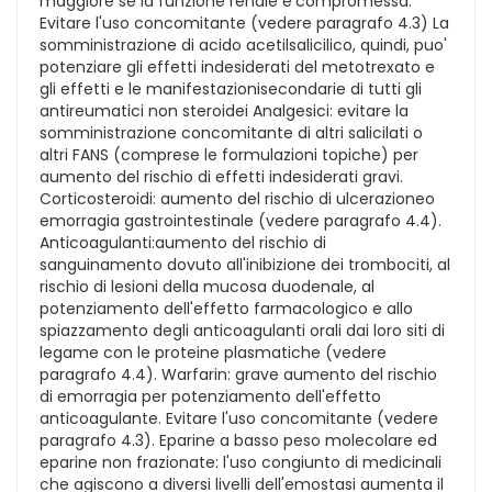
maggiore se la funzione renale e'compromessa.
Evitare l'uso concomitante (vedere paragrafo 4.3) La
somministrazione di acido acetilsalicilico, quindi, puo'
potenziare gli effetti indesiderati del metotrexato e
gli effetti e le manifestazionisecondarie di tutti gli
antireumatici non steroidei Analgesici: evitare la
somministrazione concomitante di altri salicilati o
altri FANS (comprese le formulazioni topiche) per
aumento del rischio di effetti indesiderati gravi.
Corticosteroidi: aumento del rischio di ulcerazioneo
emorragia gastrointestinale (vedere paragrafo 4.4).
Anticoagulanti:aumento del rischio di
sanguinamento dovuto all'inibizione dei trombociti, al
rischio di lesioni della mucosa duodenale, al
potenziamento dell'effetto farmacologico e allo
spiazzamento degli anticoagulanti orali dai loro siti di
legame con le proteine plasmatiche (vedere
paragrafo 4.4). Warfarin: grave aumento del rischio
di emorragia per potenziamento dell'effetto
anticoagulante. Evitare l'uso concomitante (vedere
paragrafo 4.3). Eparine a basso peso molecolare ed
eparine non frazionate: l'uso congiunto di medicinali
che agiscono a diversi livelli dell'emostasi aumenta il