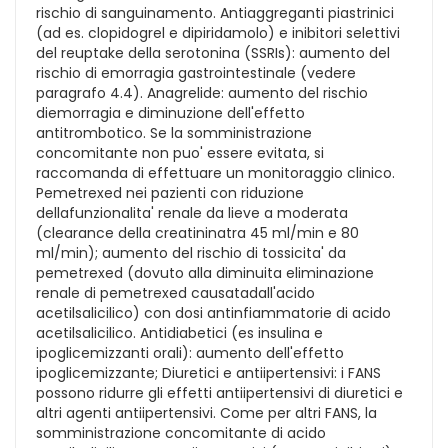
rischio di sanguinamento. Antiaggreganti piastrinici
(ad es. clopidogrel e dipiridamolo) e inibitori selettivi
del reuptake della serotonina (SSRIs): aumento del
rischio di emorragia gastrointestinale (vedere
paragrafo 4.4). Anagrelide: aumento del rischio
diemorragia e diminuzione dell'effetto
antitrombotico. Se la somministrazione
concomitante non puo' essere evitata, si
raccomanda di effettuare un monitoraggio clinico.
Pemetrexed nei pazienti con riduzione
dellafunzionalita' renale da lieve a moderata
(clearance della creatininatra 45 ml/min e 80
ml/min); aumento del rischio di tossicita' da
pemetrexed (dovuto alla diminuita eliminazione
renale di pemetrexed causatadall'acido
acetilsalicilico) con dosi antinfiammatorie di acido
acetilsalicilico. Antidiabetici (es insulina e
ipoglicemizzanti orali): aumento dell'effetto
ipoglicemizzante; Diuretici e antiipertensivi: i FANS
possono ridurre gli effetti antiipertensivi di diuretici e
altri agenti antiipertensivi. Come per altri FANS, la
somministrazione concomitante di acido