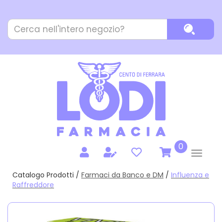
Passa
al
Cerca
contenuto
Cerca P
Prodotto
principale
prodotti
0
inseriti
Catalogo Prodotti /
Farmaci da Banco e DM
/
Influenza e
Raffreddore