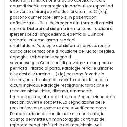
della somministrazione di acido acetilsalicilico. E'
causadi rischio emorragico in pazienti sottoposti ad
intervento chirurgico.Alte dosi di vitamina C (>1g)
possono aumentare l'emolisi in pazienticon
deficienza di G6PD-deidrogenasi in forma di emolisi
cronica. Disturbi del sistema immunitario: reazioni di
ipersensibilita': angioedema, edema di Quincke,
orticaria, eritema, asma, reazioni
anafilattiche.Patologie del sistema nervoso: ronzio
auricolare; sensazione di riduzione dell'udito; cefalea,
capogiro, solitamente segno di
sovradosaggio.Condizioni di gravidanza, puerperio e
perinatali: ritardo di parto. Patologie renali e urinarie:
alte dosi di vitamina C (>1g) possono favorire la
formazione di calcoli di ossalato ed acido urico in
alcuni individui. Patologie respiratorie, toraciche e
mediastiniche: rinite, dispnea. Raramente
broncospasmo, attacchi di asma. Segnalazione delle
reazioni avverse sospette. La segnalazione delle
reazioni avverse sospette che si verificano dopo
l'autorizzazione del medicinale e' importante, in
quanto permette un monitoraggio continuo del
rapporto beneficio/rischio del medicinale. Agli