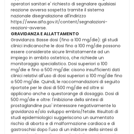
operatori sanitari e' richiesto di segnalare qualsiasi
reazione avversa sospetta tramite il sistema
nazionale disegnalazione all'indirizzo
https://www.aifa.gov.it/content/segnalazioni-
reazioni-avverse.
GRAVIDANZA E ALLATTAMENTO
Gravidanza. Basse dosi (fino a 100 mg/die): gli studi
clinici indicanoche le dosi fino a 100 mg/die possono
essere considerate sicure limitatamente ad un
impiego in ambito ostetrico, che richiede un
monitoraggio specialistico. Dosi superiori a 100
mg/die e fino a 500 mg/die: cisono insufficienti dati
clinici relativi all'uso di dosi superiori a 100 mg/die fino
a 500 mg/die. Quindi, le raccomandazioni di seguito
riportate per le dosi di 500 mg/die ed oltre si
applicano anche a questorange di dosaggio. Dosi di
500 mg/die e oltre: l'inibizione della sintesi di
prostaglandine puo' interessare negativamente la
gravidanza e/olo sviluppo embrio/fetale. Risultati di
studi epidemiologici suggeriscono un aumentato
rischio di aborto e di malformazione cardiaca e di
gastroschisi dopo l'uso di un inibitore della sintesi di