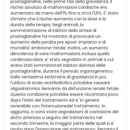
prostaglandine, nelle prime fasi della gravidanza. Il
rischio assoluto di malformazioni cardiache era
aumentato da meno dell'1% fino a circa l'1,5%. E' stato
stimato che il rischio aumenta con la dose e la
durata della terapia. Negli animali, la
somministrazione di inibitori della sintesi di
prostaglandine ha mostrato di provocare un
aumento della perdita pre epost-impianto e di
mortalita' embrione-fetale. Inoltre, un aumento
diincidenza di varie malformazioni, inclusa quella
cardiovascolare, e' stato segnalato in animali a cui
erano stati somministrati inibitori disintesi delle
prostaglandine, durante il periodo organogenetico.
Dalla ventesima settimana di gravidanza in poi,
l'utilizzo di acido acetilsalicilico potrebbe causare
oligoidramnios derivante da disfunzione renale fetale.
Questa condizione potrebbe essere riscontrata poco
dopo l'inizio del trattamento ed e' in genere
reversibile con l'interruzionedel trattamento. In
aggiunta, ci sono state segnalazioni di costrizione del
dotto arterioso a seguito del trattamento nel
secondo trimestre, la maggior parte delle quali si e'
risolta dopo l'interruzione del trattamento. Pertanto il