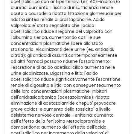
acetilsalicilico con antiipertensivi (es. ACE-inibitori)o
diuretici aumenta il rischio di insufficienza renale
acuta a causadella ridotta filtrazione glomeruale per
ridotta sintesi renale di prostaglandine. Acido
Valproico: e' stato segnalato che l'acido
acetilsalicilico riduce il legame del valproato con
l'albumina sierica, aumentando cosi' le sue
concentrazioni plasmatiche libere allo stato
stazionario. Alcalinizzanti delle urine (es. antiacidi,
citrati): gli antiacidi assunti contemporaneamente
ad altri farmaci possono ridurne l'assorbimento;
l'escrezione di acido acetilsalicilico aumenta nelle
urine alcalinizzate. Digossina e litio: l'acido
acetilsalicilico riduce significativamente l'escrezione
renale di digossina e litio, con conseguenteaumento
delle loro concentrazioni plasmatiche. Inibitori
dell'anidrasicarbonica (acetazolamide): ridotta
eliminazione di acetazolamide chepuo' provocare
grave acidosi e aumento della tossicita' a livello
delsistema nervoso centrale. Fenitoina: aumento
dell'effetto della fenitoina Metoclopramide e
domperidone: aumento dell'effetto dell'acido
acetilsalicilico per incremento della velocita' di