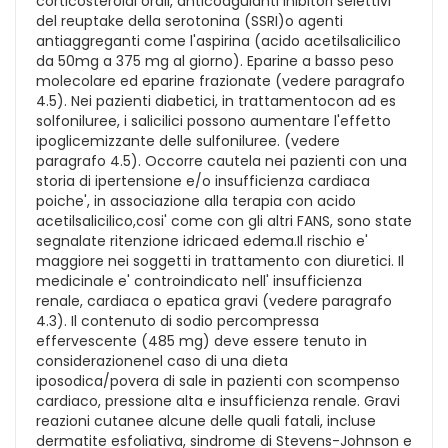
corticosteroidi orali, anticoagulanti inibitori selettivi
del reuptake della serotonina (SSRI)o agenti
antiaggreganti come l'aspirina (acido acetilsalicilico
da 50mg a 375 mg al giorno). Eparine a basso peso
molecolare ed eparine frazionate (vedere paragrafo
4.5). Nei pazienti diabetici, in trattamentocon ad es
solfoniluree, i salicilici possono aumentare l'effetto
ipoglicemizzante delle sulfoniluree. (vedere
paragrafo 4.5). Occorre cautela nei pazienti con una
storia di ipertensione e/o insufficienza cardiaca
poiche', in associazione alla terapia con acido
acetilsalicilico,cosi' come con gli altri FANS, sono state
segnalate ritenzione idricaed edema.Il rischio e'
maggiore nei soggetti in trattamento con diuretici. Il
medicinale e' controindicato nell' insufficienza
renale, cardiaca o epatica gravi (vedere paragrafo
4.3). Il contenuto di sodio percompressa
effervescente (485 mg) deve essere tenuto in
considerazionenel caso di una dieta
iposodica/povera di sale in pazienti con scompenso
cardiaco, pressione alta e insufficienza renale. Gravi
reazioni cutanee alcune delle quali fatali, incluse
dermatite esfoliativa, sindrome di Stevens-Johnson e