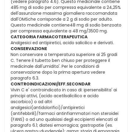
(vedere paragrafo 4.6). Questo medicinale contiene
485 mg di sodio per compressa equivalente a 24,25%
dell'assunzione massima giornaliera raccomandata
dall'OMSche corrisponde a 2 g di sodio per adulto.
Questo medicinale contiene48 mg di sodio benzoato
per compressa equivalente a 48 mg/3500 mg.
CATEGORIA FARMACOTERAPEUTICA
Analgesici ed antipiretici, acido salicilico e derivati.
CONSERVAZIONE
Non conservare a temperatura superiore ai 25 gradi
C. Tenere il tubetto ben chiuso per proteggere il
medicinale dall'umidita'. Per le condizioni di
conservazione dopo la prima apertura vedere
paragrafo 6.3.
CONTROINDICAZIONI/EFF.SECONDAR
Vivin C e' controindicato in caso di: ipersensibilita' ai
principi attivi, (acido acetilsalicilico e acido
ascorbico) o ad altri
analgesici(antidolorifici)/antipiretici
(antifebbrili)/farmaci antinfiammatori non steroidei
(FANS) o ad uno qualsiasi degli eccipienti elencati al
paragrafo 6.1; diatesi emorragica; gastropatie (es.
ulcera gastro-duodenale); asma; storia di emorragia