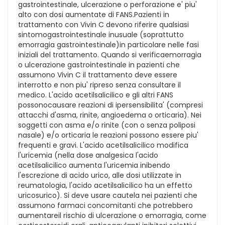
gastrointestinale, ulcerazione o perforazione e' piu'
alto con dosi aumentate di FANS.Pazienti in
trattamento con Vivin C devono riferire qualsiasi
sintomogastrointestinale inusuale (soprattutto
emorragia gastrointestinale)in particolare nelle fasi
iniziali del trattamento. Quando si verificaemorragia
o ulcerazione gastrointestinale in pazienti che
assumono Vivin C il trattamento deve essere
interrotto e non piu' ripreso senza consultare il
medico. L'acido acetilsalicilico e gli altri FANS
possonocausare reazioni di ipersensibilita' (compresi
attacchi d'asma, rinite, angioedema o orticaria). Nei
soggetti con asma e/o rinite (con o senza poliposi
nasale) e/o orticaria le reazioni possono essere piu'
frequenti e gravi. L'acido acetilsalicilico modifica
l'uricemia (nella dose analgesica l'acido
acetilsalicilico aumenta l'uricemia inibendo
l'escrezione di acido urico, alle dosi utilizzate in
reumatologia, l'acido acetilsalicilico ha un effetto
uricosurico). Si deve usare cautela nei pazienti che
assumono farmaci concomitanti che potrebbero
aumentareil rischio di ulcerazione o emorragia, come