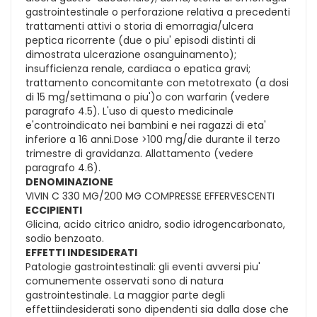
gastrointestinale o perforazione relativa a precedenti
trattamenti attivi o storia di emorragia/ulcera
peptica ricorrente (due o piu' episodi distinti di
dimostrata ulcerazione osanguinamento);
insufficienza renale, cardiaca o epatica gravi;
trattamento concomitante con metotrexato (a dosi
di 15 mg/settimana o piu')o con warfarin (vedere
paragrafo 4.5). L'uso di questo medicinale
e'controindicato nei bambini e nei ragazzi di eta'
inferiore a 16 anni.Dose >100 mg/die durante il terzo
trimestre di gravidanza. Allattamento (vedere
paragrafo 4.6).
DENOMINAZIONE
VIVIN C 330 MG/200 MG COMPRESSE EFFERVESCENTI
ECCIPIENTI
Glicina, acido citrico anidro, sodio idrogencarbonato,
sodio benzoato.
EFFETTI INDESIDERATI
Patologie gastrointestinali: gli eventi avversi piu'
comunemente osservati sono di natura
gastrointestinale. La maggior parte degli
effettiindesiderati sono dipendenti sia dalla dose che