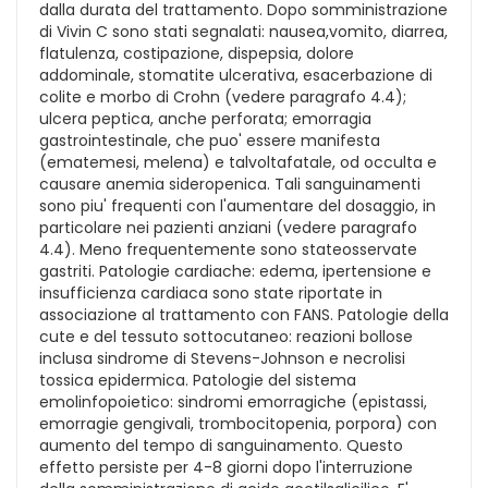
dalla durata del trattamento. Dopo somministrazione
di Vivin C sono stati segnalati: nausea,vomito, diarrea,
flatulenza, costipazione, dispepsia, dolore
addominale, stomatite ulcerativa, esacerbazione di
colite e morbo di Crohn (vedere paragrafo 4.4);
ulcera peptica, anche perforata; emorragia
gastrointestinale, che puo' essere manifesta
(ematemesi, melena) e talvoltafatale, od occulta e
causare anemia sideropenica. Tali sanguinamenti
sono piu' frequenti con l'aumentare del dosaggio, in
particolare nei pazienti anziani (vedere paragrafo
4.4). Meno frequentemente sono stateosservate
gastriti. Patologie cardiache: edema, ipertensione e
insufficienza cardiaca sono state riportate in
associazione al trattamento con FANS. Patologie della
cute e del tessuto sottocutaneo: reazioni bollose
inclusa sindrome di Stevens-Johnson e necrolisi
tossica epidermica. Patologie del sistema
emolinfopoietico: sindromi emorragiche (epistassi,
emorragie gengivali, trombocitopenia, porpora) con
aumento del tempo di sanguinamento. Questo
effetto persiste per 4-8 giorni dopo l'interruzione