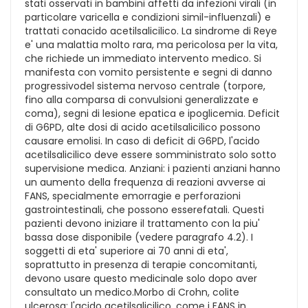
stati osservati in bambini affetti da infezioni virali (in
particolare varicella e condizioni simil-influenzali) e
trattati conacido acetilsalicilico. La sindrome di Reye
e' una malattia molto rara, ma pericolosa per la vita,
che richiede un immediato intervento medico. Si
manifesta con vomito persistente e segni di danno
progressivodel sistema nervoso centrale (torpore,
fino alla comparsa di convulsioni generalizzate e
coma), segni di lesione epatica e ipoglicemia. Deficit
di G6PD, alte dosi di acido acetilsalicilico possono
causare emolisi. In caso di deficit di G6PD, l'acido
acetilsalicilico deve essere somministrato solo sotto
supervisione medica. Anziani: i pazienti anziani hanno
un aumento della frequenza di reazioni avverse ai
FANS, specialmente emorragie e perforazioni
gastrointestinali, che possono esserefatali. Questi
pazienti devono iniziare il trattamento con la piu'
bassa dose disponibile (vedere paragrafo 4.2). I
soggetti di eta' superiore ai 70 anni di eta',
soprattutto in presenza di terapie concomitanti,
devono usare questo medicinale solo dopo aver
consultato un medico.Morbo di Crohn, colite
ulcerosa: l'acido acetilsalicilico, come i FANS in