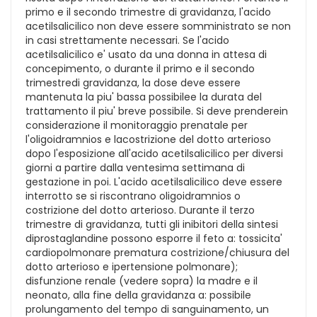
primo e il secondo trimestre di gravidanza, l'acido
acetilsalicilico non deve essere somministrato se non
in casi strettamente necessari. Se l'acido
acetilsalicilico e' usato da una donna in attesa di
concepimento, o durante il primo e il secondo
trimestredi gravidanza, la dose deve essere
mantenuta la piu' bassa possibilee la durata del
trattamento il piu' breve possibile. Si deve prenderein
considerazione il monitoraggio prenatale per
l'oligoidramnios e lacostrizione del dotto arterioso
dopo l'esposizione all'acido acetilsalicilico per diversi
giorni a partire dalla ventesima settimana di
gestazione in poi. L'acido acetilsalicilico deve essere
interrotto se si riscontrano oligoidramnios o
costrizione del dotto arterioso. Durante il terzo
trimestre di gravidanza, tutti gli inibitori della sintesi
diprostaglandine possono esporre il feto a: tossicita'
cardiopolmonare prematura costrizione/chiusura del
dotto arterioso e ipertensione polmonare);
disfunzione renale (vedere sopra) la madre e il
neonato, alla fine della gravidanza a: possibile
prolungamento del tempo di sanguinamento, un