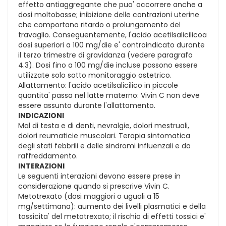
effetto antiaggregante che puo' occorrere anche a
dosi moltobasse; inibizione delle contrazioni uterine
che comportano ritardo o prolungamento del
travaglio. Conseguentemente, l'acido acetilsalicilicoa
dosi superiori a 100 mg/die e' controindicato durante
il terzo trimestre di gravidanza (vedere paragrafo
4.3). Dosi fino a 100 mg/die incluse possono essere
utilizzate solo sotto monitoraggio ostetrico.
Allattamento: l'acido acetilsalicilico in piccole
quantita' passa nel latte materno: Vivin C non deve
essere assunto durante l'allattamento.
INDICAZIONI
Mal di testa e di denti, nevralgie, dolori mestruali,
dolori reumaticie muscolari. Terapia sintomatica
degli stati febbrili e delle sindromi influenzali e da
raffreddamento.
INTERAZIONI
Le seguenti interazioni devono essere prese in
considerazione quando si prescrive Vivin C.
Metotrexato (dosi maggiori o uguali a 15
mg/settimana): aumento dei livelli plasmatici e della
tossicita' del metotrexato; il rischio di effetti tossici e'