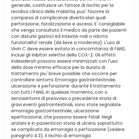
generale, costituisce un fattore di rischio per la
recidiva clinica della malattia, puo' favorire la
comparsa di complicanze diverticolari quali
perforazione, fistolizzazione e ascessi. E' consigliabile
che venga consultato il medico da parte dei pazienti
con disturbi gastrici ed intestiA-nali o ridotta
funzionalita' renale (da lieve a moderata). L'uso di
Vivin C deve essere evitato in concomitanza di FANS,
inclusi gli inibitori selettivi della COX-2. Gli effetti
indesiderati possono essere minimizzati con l'uso
della dose minima efficace per la durata di
trattamento piu' breve possibile che occorre per
controllare isintomi. Emorragia gastrointestinale,
ulcerazione e perforazione: durante il trattamento
con tutti i FANS, in qualsiasi momento, con o
senzasintomi di preavviso o precedente storia di
gravi eventi gastrointestinali, sono state segnalate
emorragia gastrointestinale, ulcerazione
eperforazione, che possono essere fatali. Negli
anziani e in pazienticon storia di ulcera, soprattutto
se complicata da emorragia o perforazione (vedere
paragrafo 4.3), il rischio di emorragia