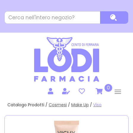
Passa
al
Cerca
contenuto
Cerca P
Prodotto
principale
prodotti
0
inseriti
Catalogo Prodotti /
Cosmesi
/
Make Up
/
Viso