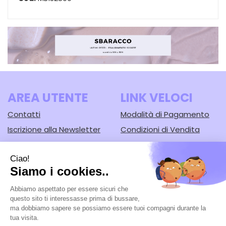
AREA UTENTE
LINK VELOCI
Contatti
Modalità di Pagamento
Iscrizione alla Newsletter
Condizioni di Vendita
Informativa Privacy
Modalità di Spedizione e
Ritiro
Cookie Policy
Farmacia Lodi srl
- Corso Guercino, 67/b 44042 Cento (FE)
Tel.: 051902221
|
| P.Iva: 02148430388 | Numero R.E.A.: FE-125616