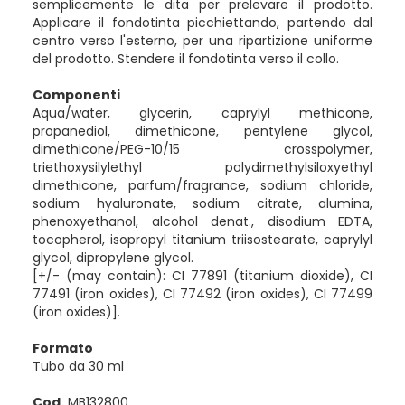
semplicemente le dita per prelevare il prodotto.
Applicare il fondotinta picchiettando, partendo dal
centro verso l'esterno, per una ripartizione uniforme
del prodotto. Stendere il fondotinta verso il collo.
Componenti
Aqua/water, glycerin, caprylyl methicone,
propanediol, dimethicone, pentylene glycol,
dimethicone/PEG-10/15 crosspolymer,
triethoxysilylethyl polydimethylsiloxyethyl
dimethicone, parfum/fragrance, sodium chloride,
sodium hyaluronate, sodium citrate, alumina,
phenoxyethanol, alcohol denat., disodium EDTA,
tocopherol, isopropyl titanium triisostearate, caprylyl
glycol, dipropylene glycol.
[+/- (may contain): CI 77891 (titanium dioxide), CI
77491 (iron oxides), CI 77492 (iron oxides), CI 77499
(iron oxides)].
Formato
Tubo da 30 ml
Cod.
MB132800