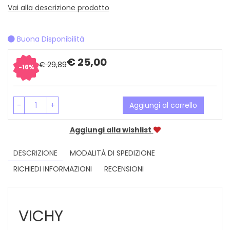
Vai alla descrizione prodotto
Buona Disponibilità
Sconto
Prezzo
€ 25,00
€ 29,89
16%
del
scontato
-
+
Aggiungi al carrello
Aggiungi alla wishlist
DESCRIZIONE
MODALITÀ DI SPEDIZIONE
RICHIEDI INFORMAZIONI
RECENSIONI
VICHY