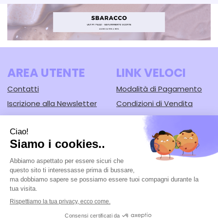
AREA UTENTE
LINK VELOCI
Contatti
Modalità di Pagamento
Iscrizione alla Newsletter
Condizioni di Vendita
Informativa Privacy
Modalità di Spedizione e
Ritiro
Cookie Policy
Farmacia Lodi srl
- Corso Guercino, 67/b 44042 Cento (FE)
Tel.: 051902221
|
| P.Iva: 02148430388 | Numero R.E.A.: FE-125616