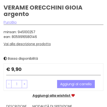
VERAME ORECCHINI GIOIA
argento
PuroBio
minsan: 945100257
ean: 8059916580146
Vai alla descrizione prodotto
Bassa disponibilità
Prezzo
€ 9,90
-
+
Aggiungi al carrello
Aggiungi alla wishlist
DESCRIZIONE
MODALITÀ DI SPEDIZIONE