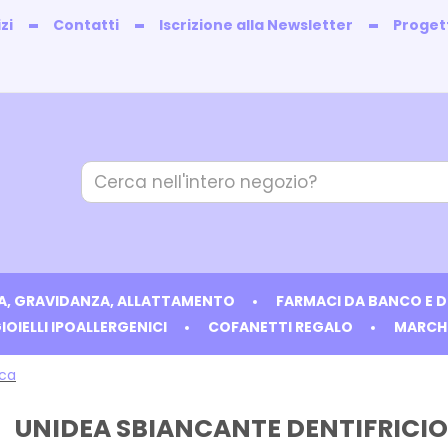
zi
Contatti
Iscrizione alla Newsletter
Progett
Cerca
Prodotto
IA, GRAVIDANZA, ALLATTAMENTO
FARMACI DA BANCO E 
IOIELLI IPOALLERGENICI
COFANETTI REGALO
MARCH
cca
UNIDEA SBIANCANTE DENTIFRICIO