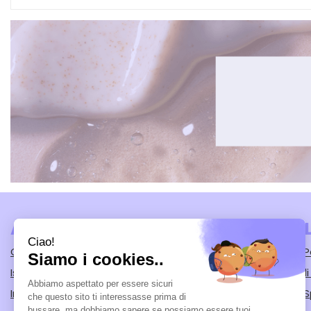
AREA UTENTE
LINK VE
Contatti
Modalità di
Iscrizione alla Newsletter
Condizioni d
Informativa Privacy
Modalità di S