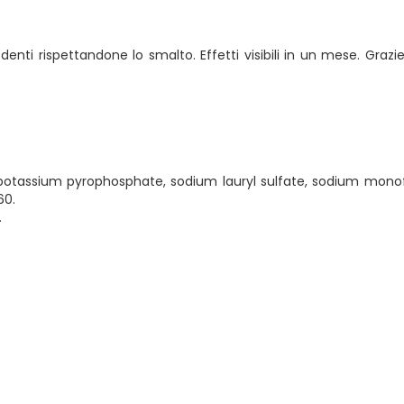
i denti rispettandone lo smalto. Effetti visibili in un mese. Gra
etrapotassium pyrophosphate, sodium lauryl sulfate, sodium mo
60.
.