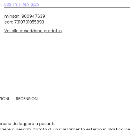
ESSITY ITALY SpA
minsan: 900947639
ean: 7310791055893
Vai alla descrizione prodotto
ZIONI
RECENSIONI
inarie da leggere a pesanti.
gere a pesanti. Dotato di un rivestimento esterno in plastica per