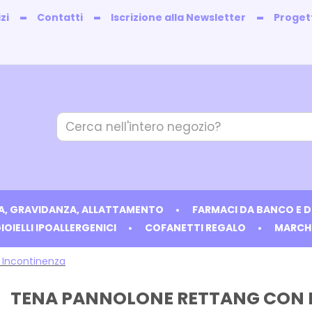
zi
Contatti
Iscrizione alla Newsletter
Progett
Cerca
Prodotto
IA, GRAVIDANZA, ALLATTAMENTO
FARMACI DA BANCO E 
IOIELLI IPOALLERGENICI
COFANETTI REGALO
MARCH
 Incontinenza
TENA PANNOLONE RETTANG CON 