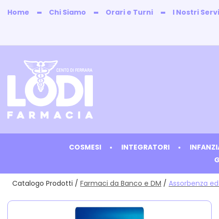
Passa
Home
Chi Siamo
Orari e Turni
I Nostri Servi
al
contenuto
principale
Farmacia
Lodi
COSMESI
INTEGRATORI
INFANZ
G
Catalogo Prodotti /
Farmaci da Banco e DM
/
Assorbenza ed