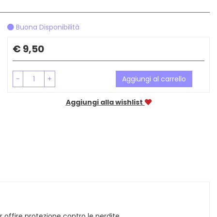
Buona Disponibilità
Prezzo
€ 9,50
-
+
Aggiungi al carrello
Aggiungi alla wishlist
 offire protezione contro le perdite.