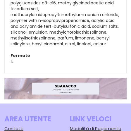
polyglucosides c8-c16, methylglycinediacetic acid,
trisodium salt,
methacrylamidopropyltrimethylammonium chloride,
polymer with n-isopropylpropenamide, acrylic acid
and acrylamide tert-butylsulfonic acid, sodium salts,
siliconoil emulsion, methylchoroisothiazolinone,
methylisothiazolinone, parfum, limonene, benzyl
salicylate, hexyl cinnamal, citral, linalool, colour
Formato
1L
AREA UTENTE
LINK VELOCI
Contatti
Modalità di Pagamento