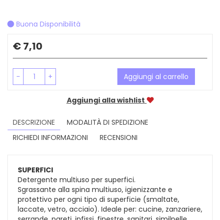
Buona Disponibilità
Prezzo
€ 7,10
-
+
Aggiungi al carrello
Aggiungi alla wishlist
DESCRIZIONE
MODALITÀ DI SPEDIZIONE
RICHIEDI INFORMAZIONI
RECENSIONI
SUPERFICI
Detergente multiuso per superfici.
Sgrassante alla spina multiuso, igienizzante e
protettivo per ogni tipo di superficie (smaltate,
laccate, vetro, acciaio). Ideale per: cucine, zanzariere,
serrande, pareti, infissi, finestre, sanitari, similpelle.