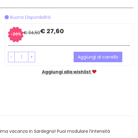
Buona Disponibilità
Sconto
Prezzo
€ 27,60
€ 34,50
20%
del
scontato
-
+
Aggiungi al carrello
Aggiungi alla wishlist
ima vacanza in Sardegna! Puoi modulare l’intensità