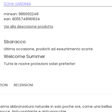
SOHA SARDINIA
minsan: 986692248
ean: 8055748961634
Vai alla descrizione prodotto
Sbaracco
Ultima occasione, prodotti ad esaurtimento scorte
Welcome Summer
Tutte le nostre protezioni solari preferite!
ZIONI
RECENSIONI
sima abbronzatura naturale in solo poche ore, come una belliss
gocce. Anti-ossidante e anti-macchie.