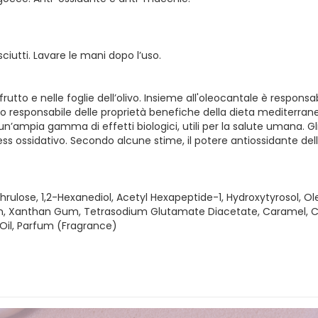
ciutti. Lavare le mani dopo l’uso.
rutto e nelle foglie dell’olivo. Insieme all'oleocantale è respon
uto responsabile delle proprietà benefiche della dieta mediterranea
un’ampia gamma di effetti biologici, utili per la salute umana. Gli 
ess ossidativo. Secondo alcune stime, il potere antiossidante dell'
rulose, 1,2-Hexanediol, Acetyl Hexapeptide-1, Hydroxytyrosol, Ole
n, Xanthan Gum, Tetrasodium Glutamate Diacetate, Caramel, Citri
Oil, Parfum (Fragrance)