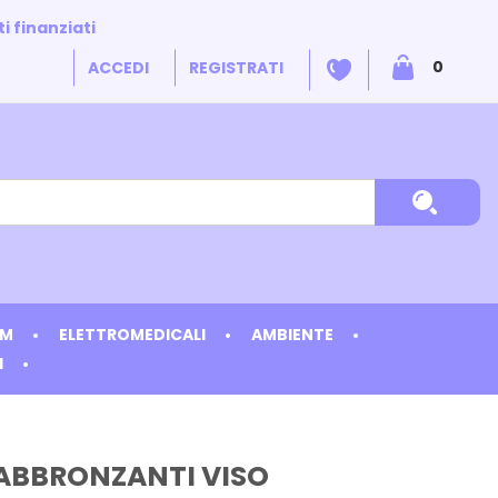
i finanziati
ARTICO
0
ACCEDI
REGISTRATI
INSERIT
Cerca P
DM
ELETTROMEDICALI
AMBIENTE
I
ABBRONZANTI VISO