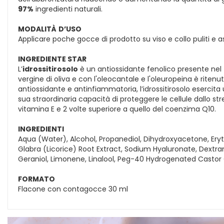
97%
ingredienti naturali.
MODALITÀ
D’USO
Applicare poche gocce di prodotto su viso e collo puliti e as
INGREDIENTE STAR
L’
idrossitirosolo
è un antiossidante fenolico presente nel f
vergine di oliva e con l'oleocantale e l'oleuropeina è riten
antiossidante e antinfiammatoria, l’idrossitirosolo esercita 
sua straordinaria capacità di proteggere le cellule dallo str
vitamina E e 2 volte superiore a quello del coenzima Q10.
INGREDIENTI
Aqua (Water), Alcohol, Propanediol, Dihydroxyacetone, Eryth
Glabra (Licorice) Root Extract, Sodium Hyaluronate, Dextra
Geraniol, Limonene, Linalool, Peg-40 Hydrogenated Castor 
FORMATO
Flacone con contagocce 30 ml