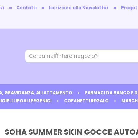
zi
Contatti
Iscrizione alla Newsletter
Progett
Cerca
Prodotto
IA, GRAVIDANZA, ALLATTAMENTO
FARMACI DA BANCO E 
IOIELLI IPOALLERGENICI
COFANETTI REGALO
MARCH
SOHA SUMMER SKIN GOCCE AUTO