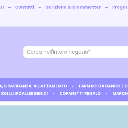
zi
Contatti
Iscrizione alla Newsletter
Progett
Cerca
Prodotto
IA, GRAVIDANZA, ALLATTAMENTO
FARMACI DA BANCO E 
IOIELLI IPOALLERGENICI
COFANETTI REGALO
MARCH