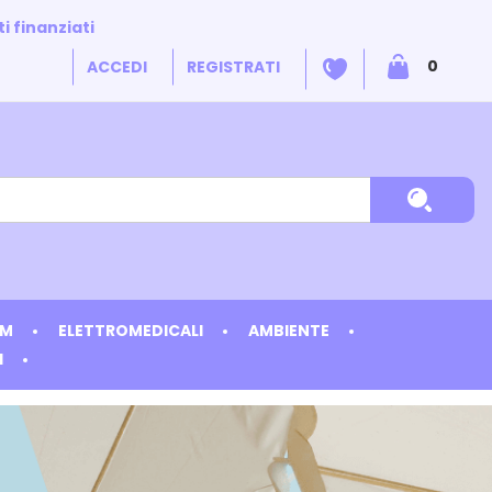
i finanziati
ARTICO
0
ACCEDI
REGISTRATI
INSERIT
Cerca P
DM
ELETTROMEDICALI
AMBIENTE
I