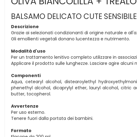
OLIVA BIANCOLILLA + TREALO
BALSAMO DELICATO CUTE SENSIBILE
Descrizione
Grazie ai selezionati condizionanti di origine naturale e all'
Gli emollienti vegetali donano lucentezza e nutrimento.
Modalità d'uso
Per un trattamento lenitivo completo utilizzare in associazio
Applicare il prodotto sulle lunghezze. Lasciare agire alcu
Componenti
Aqua, cetearyl alcohol, distearoylethyl hydroxyethyl
phenethyl alcohol, dicaprylyl ether, lauryl alcohol, citric
butter, tocopherol.
Avvertenze
Per uso esterno.
Tenere fuori dalla portata dei bambini.
Formato
Flacone da 200 ml.