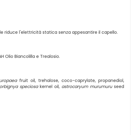
e riduce l'elettricità statica senza appesantire il capello.
 Olio Biancolilla e Trealosio.
uropaea
fruit oil, trehalose, coco-caprylate, propanediol,
orbignya speciosa
kernel oil,
astrocaryum murumuru
seed