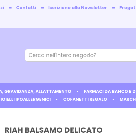
zi
Contatti
Iscrizione alla Newsletter
Progett
Cerca
Prodotto
IA, GRAVIDANZA, ALLATTAMENTO
FARMACI DA BANCO E 
IOIELLI IPOALLERGENICI
COFANETTI REGALO
MARCH
RIAH BALSAMO DELICATO