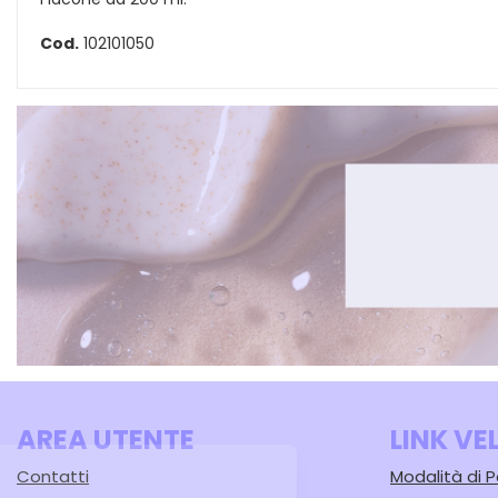
Cod.
102101050
AREA UTENTE
LINK VE
Contatti
Modalità di