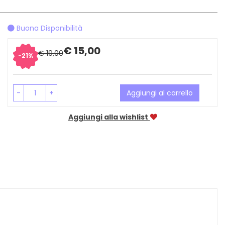
Buona Disponibilità
Sconto
Prezzo
€ 15,00
€ 19,00
21%
del
scontato
-
+
Aggiungi al carrello
Aggiungi alla wishlist