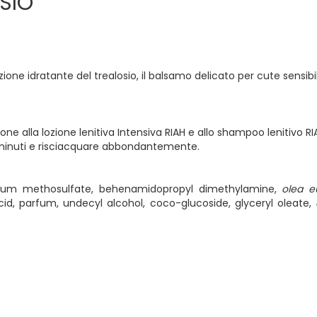
SIO
azione idratante del trealosio, il balsamo delicato per cute sensibil
ne alla lozione lenitiva Intensiva RIAH e allo shampoo lenitivo RIAH
ni minuti e risciacquare abbondantemente.
monium methosulfate, behenamidopropyl dimethylamine,
olea e
 acid, parfum, undecyl alcohol, coco-glucoside, glyceryl oleate,