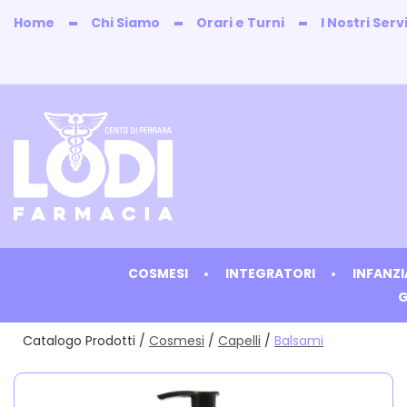
Passa
Home
Chi Siamo
Orari e Turni
I Nostri Servi
al
contenuto
principale
Farmacia
Lodi
COSMESI
INTEGRATORI
INFANZ
G
Catalogo Prodotti /
Cosmesi
/
Capelli
/
Balsami