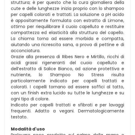
struttura; è per questo che la cura giornaliera della
cute e delle lunghezze inizia proprio con lo shampoo
per capelli colorati e trattati. La soluzione a pH acido
è appositamente formulata con estratto di Limone,
ottimo per riequilibrare il cuoio capelluto e restituire
compattezza ed elasticità alla struttura del capello.
La chioma torna ad essere morbida e compatta,
aiutando una ricrescita sana, a prova di pettine e di
acconciatura.
Grazie alla presenza di Ribes Nero e Mirtillo, ricchi di
acidi grassi rigeneranti del cuoio capelluto e
dell’estratto di Salice Bianco, ad azione protettiva e
nutriente, lo Shampoo No Stress risulta
particolarmente indicato per capelli trattati e
colorati. I capelli tornano ad essere soffici al tatto,
con un finish extra lucido su tutte le lunghezze e su
ogni tipo di colore.
Indicato per capelli trattati e sfibrati e per lavaggi
frequenti. Adatto a vegani. Dermatologicamente
testato.
Modalità d'uso
Prelevare poco prodotto sul palmo della mano e