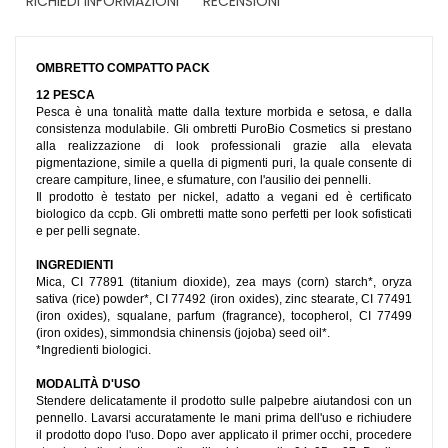
RICHIEDI INFORMAZIONI
RECENSIONI
OMBRETTO COMPATTO PACK
12 PESCA
Pesca è una tonalità matte dalla texture morbida e setosa, e dalla
consistenza modulabile. Gli ombretti PuroBio Cosmetics si prestano
alla realizzazione di look professionali grazie alla elevata
pigmentazione, simile a quella di pigmenti puri, la quale consente di
creare campiture, linee, e sfumature, con l'ausilio dei pennelli.
Il prodotto è testato per nickel, adatto a vegani ed è certificato
biologico da ccpb. Gli ombretti matte sono perfetti per look sofisticati
e per pelli segnate.
INGREDIENTI
Mica, CI 77891 (titanium dioxide), zea mays (corn) starch*, oryza
sativa (rice) powder*, CI 77492 (iron oxides), zinc stearate, CI 77491
(iron oxides), squalane, parfum (fragrance), tocopherol, CI 77499
(iron oxides), simmondsia chinensis (jojoba) seed oil*.
*Ingredienti biologici.
MODALITÀ D'USO
Stendere delicatamente il prodotto sulle palpebre aiutandosi con un
pennello. Lavarsi accuratamente le mani prima dell'uso e richiudere
il prodotto dopo l'uso. Dopo aver applicato il primer occhi, procedere