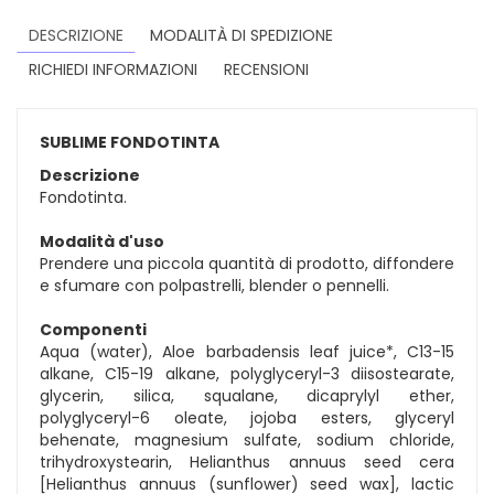
DESCRIZIONE
MODALITÀ DI SPEDIZIONE
RICHIEDI INFORMAZIONI
RECENSIONI
SUBLIME FONDOTINTA
Descrizione
Fondotinta.
Modalità d'uso
Prendere una piccola quantità di prodotto, diffondere
e sfumare con polpastrelli, blender o pennelli.
Componenti
Aqua (water), Aloe barbadensis leaf juice*, C13-15
alkane, C15-19 alkane, polyglyceryl-3 diisostearate,
glycerin, silica, squalane, dicaprylyl ether,
polyglyceryl-6 oleate, jojoba esters, glyceryl
behenate, magnesium sulfate, sodium chloride,
trihydroxystearin, Helianthus annuus seed cera
[Helianthus annuus (sunflower) seed wax], lactic