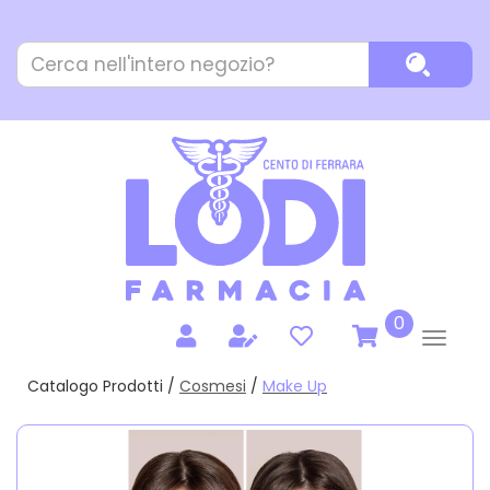
Passa
al
Cerca
contenuto
Cerca P
Prodotto
principale
prodotti
0
inseriti
Catalogo Prodotti /
Cosmesi
/
Make Up