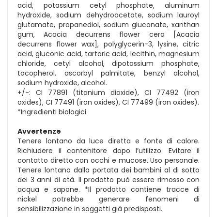
acid, potassium cetyl phosphate, aluminum
hydroxide, sodium dehydroacetate, sodium lauroyl
glutamate, propanediol, sodium gluconate, xanthan
gum, Acacia decurrens flower cera [Acacia
decurrens flower wax], polyglycerin-3, lysine, citric
acid, gluconic acid, tartaric acid, lecithin, magnesium
chloride, cetyl alcohol, dipotassium phosphate,
tocopherol, ascorbyl palmitate, benzyl alcohol,
sodium hydroxide, alcohol.
+/-: CI 77891 (titanium dioxide), CI 77492 (iron
oxides), CI 77491 (iron oxides), CI 77499 (iron oxides).
*Ingredienti biologici
Avvertenze
Tenere lontano da luce diretta e fonte di calore.
Richiudere il contenitore dopo l’utilizzo. Evitare il
contatto diretto con occhi e mucose. Uso personale.
Tenere lontano dalla portata dei bambini al di sotto
dei 3 anni di età. Il prodotto può essere rimosso con
acqua e sapone. *Il prodotto contiene tracce di
nickel potrebbe generare fenomeni di
sensibilizzazione in soggetti già predisposti.