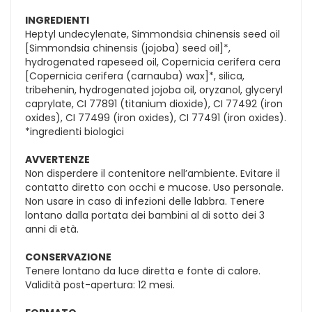
INGREDIENTI
Heptyl undecylenate, Simmondsia chinensis seed oil
[Simmondsia chinensis (jojoba) seed oil]*,
hydrogenated rapeseed oil, Copernicia cerifera cera
[Copernicia cerifera (carnauba) wax]*, silica,
tribehenin, hydrogenated jojoba oil, oryzanol, glyceryl
caprylate, CI 77891 (titanium dioxide), CI 77492 (iron
oxides), CI 77499 (iron oxides), CI 77491 (iron oxides).
*ingredienti biologici
AVVERTENZE
Non disperdere il contenitore nell’ambiente. Evitare il
contatto diretto con occhi e mucose. Uso personale.
Non usare in caso di infezioni delle labbra. Tenere
lontano dalla portata dei bambini al di sotto dei 3
anni di età.
CONSERVAZIONE
Tenere lontano da luce diretta e fonte di calore.
Validità post-apertura: 12 mesi.