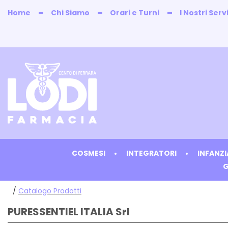
Passa
Home
Chi Siamo
Orari e Turni
I Nostri Servi
al
contenuto
principale
Farmacia
Lodi
COSMESI
INTEGRATORI
INFANZ
G
/
Catalogo Prodotti
PURESSENTIEL ITALIA Srl