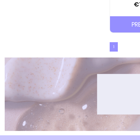
€
PR
1