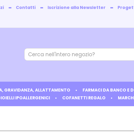
zi
Contatti
Iscrizione alla Newsletter
Progett
Cerca
Prodotto
IA, GRAVIDANZA, ALLATTAMENTO
FARMACI DA BANCO E 
IOIELLI IPOALLERGENICI
COFANETTI REGALO
MARCH