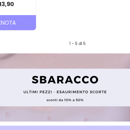
13,90
PRENOTA PURES
ENOTA
SPRAY
PURIFICANTE
1 - 5 di 5
75ML AL
CARRELLO