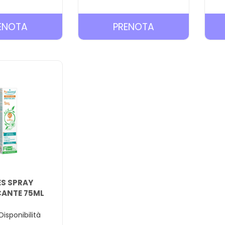
PRENOTA CREMA
PRENOTA PURES
ENOTA
PRENOTA
MULTI
CR
LENITIVA
LEN
INSETTI
INSETTI
BIMBO AL
40ML AL
CARRELLO
CARRELLO
S SPRAY
CANTE 75ML
Disponibilità