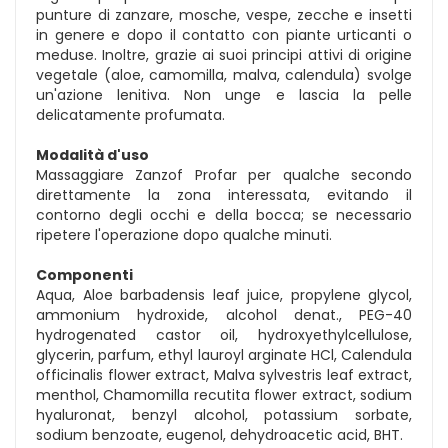
punture di zanzare, mosche, vespe, zecche e insetti
in genere e dopo il contatto con piante urticanti o
meduse. Inoltre, grazie ai suoi principi attivi di origine
vegetale (aloe, camomilla, malva, calendula) svolge
un'azione lenitiva. Non unge e lascia la pelle
delicatamente profumata.
Modalità d'uso
Massaggiare Zanzof Profar per qualche secondo
direttamente la zona interessata, evitando il
contorno degli occhi e della bocca; se necessario
ripetere l'operazione dopo qualche minuti.
Componenti
Aqua, Aloe barbadensis leaf juice, propylene glycol,
ammonium hydroxide, alcohol denat., PEG-40
hydrogenated castor oil, hydroxyethylcellulose,
glycerin, parfum, ethyl lauroyl arginate HCl, Calendula
officinalis flower extract, Malva sylvestris leaf extract,
menthol, Chamomilla recutita flower extract, sodium
hyaluronat, benzyl alcohol, potassium sorbate,
sodium benzoate, eugenol, dehydroacetic acid, BHT.