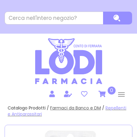
Passa
al
Cerca
contenuto
Cerca P
Prodotto
principale
prodotti
0
inseriti
Catalogo Prodotti /
Farmaci da Banco e DM
/
Repellenti
e Antiparassitari