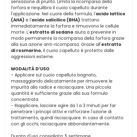
sensazione di prurito. Limita la ricomparsa della
forfora e riequilibra il cuoio capelluto durante
l'applicazione. Nel cuore della formula, l'
acido lattico
(AHA)
e l'
acido salicilico (BHA)
trattano
immediatamente la forfora e rimuovono le cellule
morte. L'
estratto di sedano
aiuta a prevenire in
modo permanente la ricomparsa della forfora grazie
alla sua azione anti-ricomparsa. Grazie all'
estratto
di rosmarino
, il cuoio capelluto è protetto dalle
aggressioni esterne.
MODALITÀ D’USO
- Applicare sul cuoio capelluto bagnato,
massaggiando delicatamente per rimuovere le
impurità alla radice e risciacquare. Una piccola
quantità è sufficiente grazie alla sua formula
concentrata.
- Riapplicare, lasciare agire da 1 a 3 minuti per far
penetrare i principi attivi e rafforzare l'azione di
trattamento, quindi risciacquare. In caso di contatto
con gli occhi, risciacquare abbondantemente.
Durata d'uso consigliata: 5 settimane