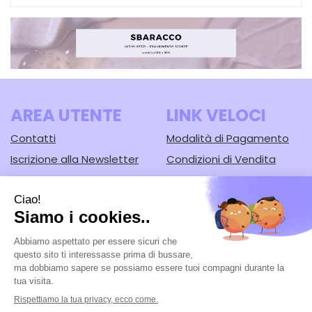
AREA UTENTE
LINK VELOCI
Contatti
Modalità di Pagamento
Iscrizione alla Newsletter
Condizioni di Vendita
Informativa Privacy
Modalità di Spedizione e
Ritiro
Cookie Policy
Farmacia Lodi srl
- Corso Guercino, 67/b 44042 Cento (FE)
Tel.: 051902221
|
| P.Iva: 02148430388 | Numero R.E.A.: FE-125616