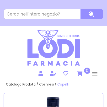
Passa
al
Cerca
contenuto
Cerca P
Prodotto
principale
prodotti
0
inseriti
Catalogo Prodotti /
Cosmesi
/
Capelli