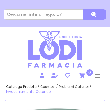
Passa
al
Cerca
contenuto
Cerca P
Prodotto
principale
prodotti
0
inseriti
Catalogo Prodotti /
Cosmesi
/
Problemi Cutanei
/
Invecchiamento Cutaneo