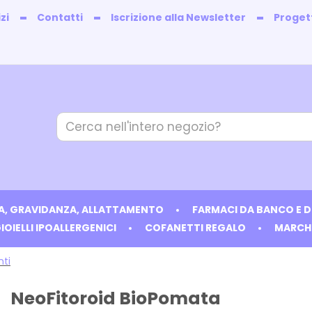
zi
Contatti
Iscrizione alla Newsletter
Progett
Cerca
Prodotto
IA, GRAVIDANZA, ALLATTAMENTO
FARMACI DA BANCO E 
IOIELLI IPOALLERGENICI
COFANETTI REGALO
MARCH
ti
NeoFitoroid BioPomata