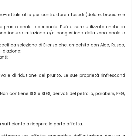
rettale utile per contrastare i fastidi (dolore, bruciore e
e prurito anale e perianale. Può essere utilizzato anche in
ono indurre irritazione e/o congestione della zona anale e
specifica selezione di Elicriso che, arricchito con Aloe, Rusco,
i d’azione:
nti;
a e di riduzione del prurito. Le sue proprietà rinfrescanti
n contiene SLS e SLES, derivati del petrolio, parabeni, PEG,
sufficiente a ricoprire la parte affetta.
ottenere un effetto preventivo dall’irritazione dovuta a