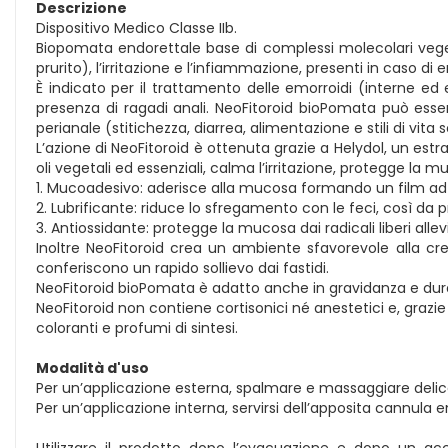
Descrizione
Dispositivo Medico Classe IIb.
Biopomata endorettale base di complessi molecolari vegetal
prurito), l’irritazione e l’infiammazione, presenti in caso di 
È indicato per il trattamento delle emorroidi (interne ed 
presenza di ragadi anali. NeoFitoroid bioPomata può esser
perianale (stitichezza, diarrea, alimentazione e stili di vita s
L’azione di NeoFitoroid è ottenuta grazie a Helydol, un estratt
oli vegetali ed essenziali, calma l’irritazione, protegge l
1. Mucoadesivo: aderisce alla mucosa formando un film ad ef
2. Lubrificante: riduce lo sfregamento con le feci, così da p
3. Antiossidante: protegge la mucosa dai radicali liberi al
Inoltre NeoFitoroid crea un ambiente sfavorevole alla cres
conferiscono un rapido sollievo dai fastidi.
NeoFitoroid bioPomata è adatto anche in gravidanza e dura
NeoFitoroid non contiene cortisonici né anestetici e, grazi
coloranti e profumi di sintesi.
Modalità d'uso
Per un’applicazione esterna, spalmare e massaggiare delic
Per un’applicazione interna, servirsi dell’apposita cannula 
Utilizzare il prodotto dopo l’evacuazione e dopo un acc