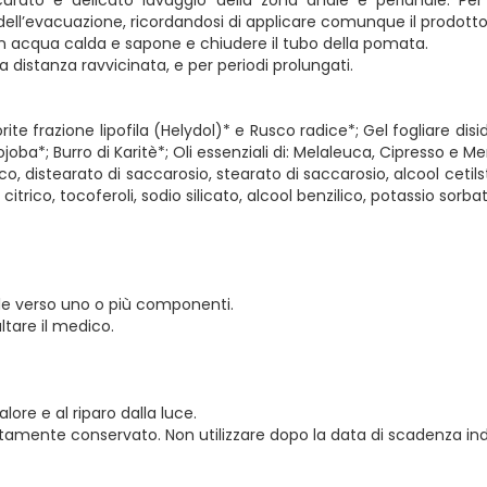
ell’evacuazione, ricordandosi di applicare comunque il prodott
con acqua calda e sapone e chiudere il tubo della pomata.
 a distanza ravvicinata, e per periodi prolungati.
 fiorite frazione lipofila (Helydol)* e Rusco radice*; Gel fogliare d
Jojoba*; Burro di Karitè*; Oli essenziali di: Melaleuca, Cipresso e Me
co, distearato di saccarosio, stearato di saccarosio, alcool cetilstea
rico, tocoferoli, sodio silicato, alcool benzilico, potassio sorbat
uale verso uno o più componenti.
ltare il medico.
re e al riparo dalla luce.
ettamente conservato. Non utilizzare dopo la data di scadenza ind