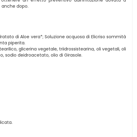
o anche dopo.
isidratato di Aloe vera*; Soluzione acquosa di Elicriso sommità
nta piperita.
rilico, glicerina vegetale, triidrossistearina, oli vegetali, oli
o, sodio deidroacetato, olio di Girasole.
icata.