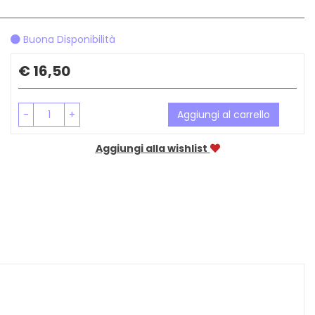
Buona Disponibilità
Prezzo
€ 16,50
-
+
Aggiungi al carrello
Aggiungi alla wishlist