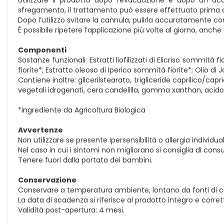
sfregamento, il trattamento può essere effettuato prima d
Dopo l’utilizzo svitare la cannula, pulirla accuratamente 
È possibile ripetere l’applicazione più volte al giorno, anche
Componenti
Sostanze funzionali: Estratti liofilizzati di Elicriso sommità
fiorite*; Estratto oleoso di Iperico sommità fiorite*; Olio di 
Contiene inoltre: glicerilstearato, trigliceride caprilico/capri
vegetali idrogenati, cera candelilla, gomma xanthan, acido cit
*ingrediente da Agricoltura Biologica
Avvertenze
Non utilizzare se presente ipersensibilità o allergia individ
Nel caso in cui i sintomi non migliorano si consiglia di consu
Tenere fuori dalla portata dei bambini.
Conservazione
Conservare a temperatura ambiente, lontano da fonti di calo
La data di scadenza si riferisce al prodotto integro e corr
Validità post-apertura: 4 mesi.