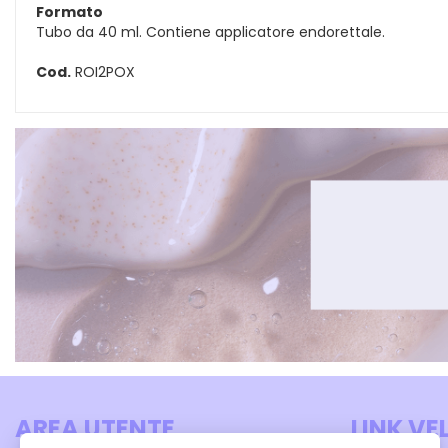
Formato
Tubo da 40 ml. Contiene applicatore endorettale.
Cod.
ROI2POX
AREA UTENTE
LINK VE