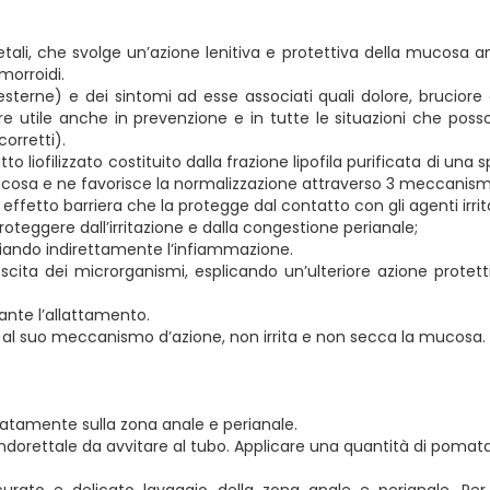
i, che svolge un’azione lenitiva e protettiva della mucosa ano-
emorroidi.
esterne) e dei sintomi ad esse associati quali dolore, bruciore 
e utile anche in prevenzione e in tutte le situazioni che poss
corretti).
o liofilizzato costituito dalla frazione lipofila purificata di una 
a mucosa e ne favorisce la normalizzazione attraverso 3 meccanism
fetto barriera che la protegge dal contatto con gli agenti irrita
roteggere dall’irritazione e dalla congestione perianale;
leviando indirettamente l’infiammazione.
cita dei microrganismi, esplicando un’ulteriore azione protettiv
nte l’allattamento.
e al suo meccanismo d’azione, non irrita e non secca la mucosa. No
atamente sulla zona anale e perianale.
endorettale da avvitare al tubo. Applicare una quantità di pomata 
urato e delicato lavaggio della zona anale e perianale. Per 