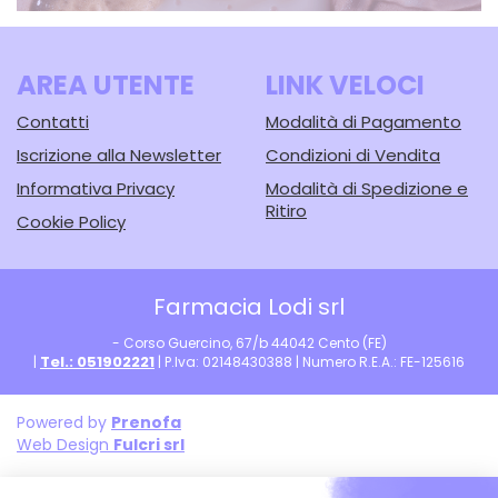
AREA UTENTE
LINK VELOCI
Contatti
Modalità di Pagamento
Iscrizione alla Newsletter
Condizioni di Vendita
Informativa Privacy
Modalità di Spedizione e
Ritiro
Cookie Policy
Farmacia Lodi srl
- Corso Guercino, 67/b 44042 Cento (FE)
Tel.: 051902221
|
| P.Iva: 02148430388 | Numero R.E.A.: FE-125616
Powered by
Prenofa
Web Design
Fulcri srl