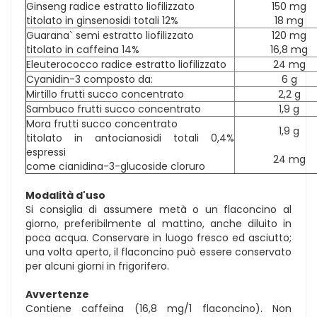
Ginseng radice estratto liofilizzato
150 mg
titolato in ginsenosidi totali 12%
18 mg
Guarana` semi estratto liofilizzato
120 mg
titolato in caffeina 14%
16,8 mg
Eleuterococco radice estratto liofilizzato
24 mg
Cyanidin-3 composto da:
6 g
Mirtillo frutti succo concentrato
2,2 g
Sambuco frutti succo concentrato
1,9 g
Mora frutti succo concentrato
1,9 g
titolato in antocianosidi totali 0,4%
espressi
24 mg
come cianidina-3-glucoside cloruro
Modalità d'uso
Si consiglia di assumere metà o un flaconcino al
giorno, preferibilmente al mattino, anche diluito in
poca acqua. Conservare in luogo fresco ed asciutto;
una volta aperto, il flaconcino può essere conservato
per alcuni giorni in frigorifero.
Avvertenze
Contiene caffeina (16,8 mg/1 flaconcino). Non