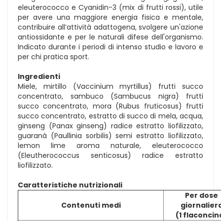
eleuterococco e Cyanidin-3 (mix di frutti rossi), utile
per avere una maggiore energia fisica e mentale,
contribuire all’attività adattogena, svolgere un'azione
antiossidante e per le naturali difese dell'organismo.
Indicato durante i periodi di intenso studio e lavoro e
per chi pratica sport.
Ingredienti
Miele, mirtillo (Vaccinium myrtillus) frutti succo
concentrato, sambuco (Sambucus nigra) frutti
succo concentrato, mora (Rubus fruticosus) frutti
succo concentrato, estratto di succo di mela, acqua,
ginseng (Panax ginseng) radice estratto liofilizzato,
guaranà (Paullinia sorbilis) semi estratto liofilizzato,
lemon lime aroma naturale, eleuterococco
(Eleutherococcus senticosus) radice estratto
liofilizzato.
Caratteristiche nutrizionali
Per dose
Contenuti medi
giornalier
(1 flaconcin