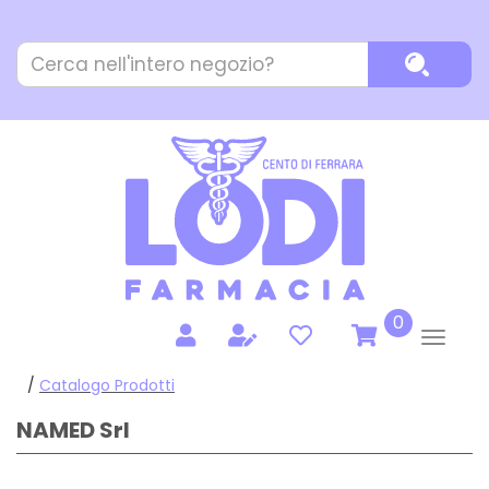
Passa
al
Cerca
contenuto
Cerca P
Prodotto
principale
prodotti
0
inseriti
/
Catalogo Prodotti
NAMED Srl