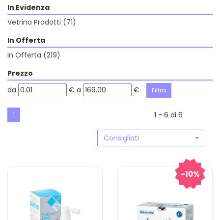
In Evidenza
Vetrina Prodotti
(71)
In Offerta
In Offerta
(219)
Prezzo
filtra
filtra
da
€
a
€
da
a
1 - 6 di 6
1
Consigliati
10%