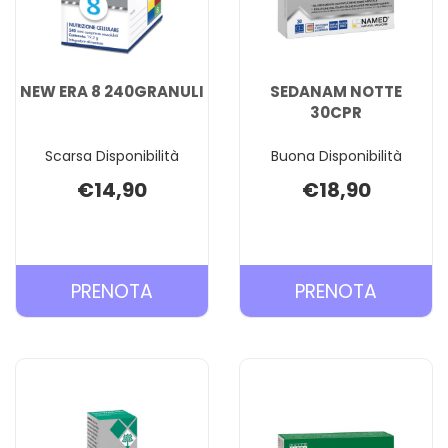
NEW ERA 8 240GRANULI
SEDANAM NOTTE
30CPR
Scarsa Disponibilità
Buona Disponibilità
€14,90
€18,90
PRENOTA NEW
PRENOT
PRENOTA
PRENOTA
ERA
NOTTE
8
30CPR 
240GRANULI AL
CARREL
CARRELLO