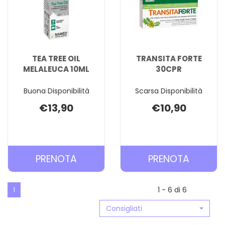
TEA TREE OIL
TRANSITA FORTE
MELALEUCA 10ML
30CPR
Buona Disponibilità
Scarsa Disponibilità
€13,90
€10,90
PRENOTA TEA
PRENOT
PRENOTA
PRENOTA
TREE
FORTE
OIL
30CPR 
1 - 6 di 6
1
MELALEUCA
CARREL
Consigliati
10ML AL