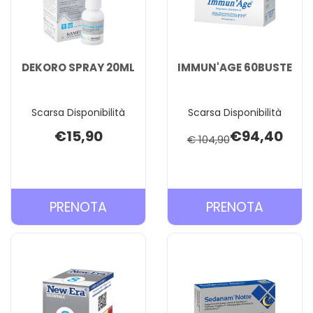
DEKORO SPRAY 20ML
IMMUN'AGE 60BUSTE
Scarsa Disponibilità
Scarsa Disponibilità
€15,90
€94,40
€ 104,90
PRENOTA DEKORO
PRENOT
PRENOTA
PRENOTA
SPRAY
60BUST
20ML AL
CARREL
CARRELLO