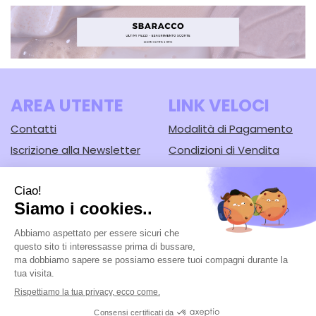
CARRELLO
AREA UTENTE
LINK VELOCI
Contatti
Modalità di Pagamento
Iscrizione alla Newsletter
Condizioni di Vendita
Informativa Privacy
Modalità di Spedizione e
Ritiro
Cookie Policy
Farmacia Lodi srl
- Corso Guercino, 67/b 44042 Cento (FE)
Tel.: 051902221
|
| P.Iva: 02148430388 | Numero R.E.A.: FE-125616