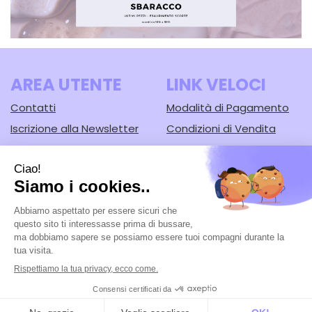
AREA UTENTE
LINK VELOCI
Contatti
Modalità di Pagamento
Iscrizione alla Newsletter
Condizioni di Vendita
Informativa Privacy
Modalità di Spedizione e
Ritiro
Cookie Policy
Farmacia Lodi srl
- Corso Guercino, 67/b 44042 Cento (FE)
Tel.: 051902221
|
| P.Iva: 02148430388 | Numero R.E.A.: FE-125616
Powered by
Prenofa
Web Design
Fulcri srl