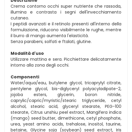
Descrizione
Crema contorno occhi super nutriente che rassoda,
illumina e contrasta i segni dell'invecchiamento
cutaneo.
I peptidi avanzati e il retinolo presenti all'interno della
formulazione, riducono visibilmente le rughe, mentre
il burro di mango aumenta l'elasticità.
Senza parabeni, solfati e ftalati, glutine.
Modalità d'uso
Utilizzare mattina e sera. Picchiettare delicatamente
intorno alla zona degli occhi.
Componenti
Water/aqua/eau, butylene glycol, tricaprylyl citrate,
pentylene glycol, bis-diglyceryl polyacyladipate-2,
jojoba esters, glycerin, boron nitride,
caprylic/capric/myristic/stearic triglyceride, cetyl
alcohol, stearic acid, glyceryl stearate, PEG-100
stearate, Citrus unshiu peel extract, Mangifera indica
(mango) seed butter, dimethicone, cetyl phosphate,
urea, yeast amino acids, trehalose, inositol, taurine,
betaine, Glycine soja (soybean) seed extract, Iris