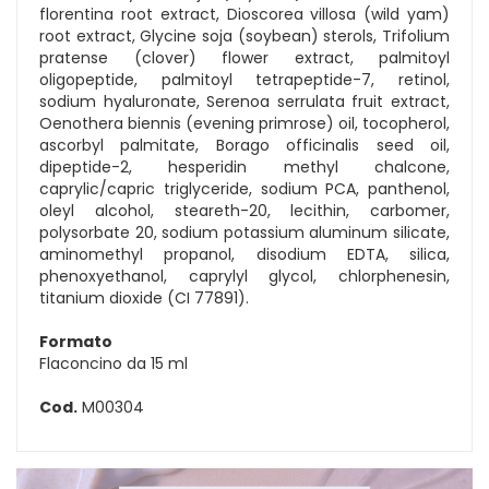
florentina root extract, Dioscorea villosa (wild yam)
root extract, Glycine soja (soybean) sterols, Trifolium
pratense (clover) flower extract, palmitoyl
oligopeptide, palmitoyl tetrapeptide-7, retinol,
sodium hyaluronate, Serenoa serrulata fruit extract,
Oenothera biennis (evening primrose) oil, tocopherol,
ascorbyl palmitate, Borago officinalis seed oil,
dipeptide-2, hesperidin methyl chalcone,
caprylic/capric triglyceride, sodium PCA, panthenol,
oleyl alcohol, steareth-20, lecithin, carbomer,
polysorbate 20, sodium potassium aluminum silicate,
aminomethyl propanol, disodium EDTA, silica,
phenoxyethanol, caprylyl glycol, chlorphenesin,
titanium dioxide (CI 77891).
Formato
Flaconcino da 15 ml
Cod.
M00304