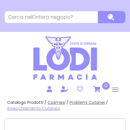
Passa
al
Cerca
contenuto
Cerca P
Prodotto
principale
prodotti
0
inseriti
Catalogo Prodotti /
Cosmesi
/
Problemi Cutanei
/
Invecchiamento Cutaneo