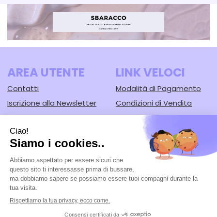
AREA UTENTE
LINK VELOCI
Contatti
Modalità di Pagamento
Iscrizione alla Newsletter
Condizioni di Vendita
Informativa Privacy
Modalità di Spedizione e
Ritiro
Cookie Policy
Farmacia Lodi srl
- Corso Guercino, 67/b 44042 Cento (FE)
Tel.: 051902221
|
| P.Iva: 02148430388 | Numero R.E.A.: FE-125616