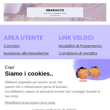
AREA UTENTE
LINK VELOCI
Contatti
Modalità di Pagamento
Iscrizione alla Newsletter
Condizioni di Vendita
Informativa Privacy
Modalità di Spedizione e
Ritiro
Cookie Policy
Farmacia Lodi srl
- Corso Guercino, 67/b 44042 Cento (FE)
Tel.: 051902221
|
| P.Iva: 02148430388 | Numero R.E.A.: FE-125616