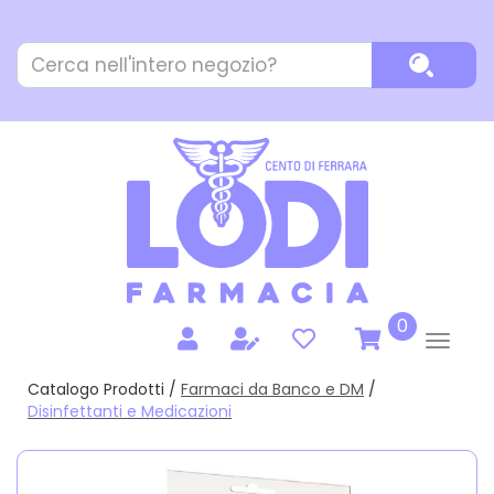
Passa
al
Cerca
contenuto
Cerca P
Prodotto
principale
prodotti
0
inseriti
Catalogo Prodotti /
Farmaci da Banco e DM
/
Disinfettanti e Medicazioni