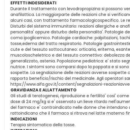
EFFETTI INDESIDERATI
Durante il trattamento con levodropropizina si possono verif
anafilattica. La maggiorparte delle reazioni che si verificano
alcuni casi, con trattamento farmacologicospecifico. Le reaz
Disturbi del sistema immunitario: reazioni allergiche e anaf
personalita' oppure disturbo della personalita'. Patologie d
coma ipoglicemico. Patologie cardiache: palpitazioni, tachic
tosse,edema del tratto respiratorio. Patologie gastrointestin
cute e del tessuto sottocutaneo: orticaria, eritema, esante
muscoloscheletrico e del tessuto connettivo: debolezza degl
generalizzato, astenia. Popolazione pediatrica: e' stato s
nutrice. I sintomi sono comparsi dopo la poppata e si son
sospette. La segnalazione delle reazioni avverse sospette 
rapporto beneficio/rischio del medicinale. Agli operatori san
https://www.aifa.gov.it/content/segnalazioni-reazioniavve
GRAVIDANZA E ALLATTAMENTO
Gli studi di teratogenesi, riproduzione e fertilita' cosi' come
dose di 24 mg/kg si e' osservato un lieve ritardo nell'aumen
del farmaco e' controindicato nelle donne che intendono di
rattoindicano che il farmaco si ritrova nel latte materno f
INDICAZIONI
Terapia sintomatica della tosse.