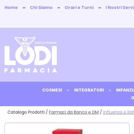
Passa
Home
Chi Siamo
Orari e Turni
I Nostri Servi
al
contenuto
principale
Farmacia
Lodi
COSMESI
INTEGRATORI
INFANZ
G
Catalogo Prodotti /
Farmaci da Banco e DM
/
Influenza e Ra