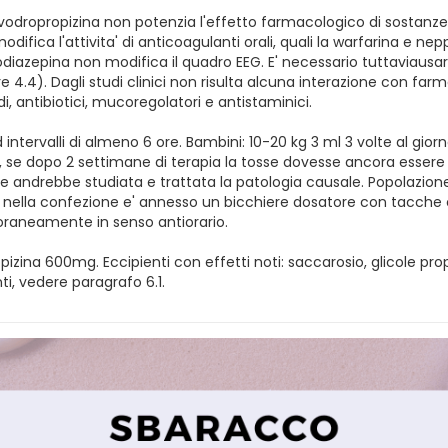
vodropropizina non potenzia l'effetto farmacologico di sostanze
difica l'attivita' di anticoagulanti orali, quali la warfarina e nep
diazepina non modifica il quadro EEG. E' necessario tuttaviaus
ere 4.4). Dagli studi clinici non risulta alcuna interazione con f
di, antibiotici, mucoregolatori e antistaminici.
ad intervalli di almeno 6 ore. Bambini: 10-20 kg 3 ml 3 volte al gi
, se dopo 2 settimane di terapia la tosse dovesse ancora essere 
o e andrebbe studiata e trattata la patologia causale. Popolazion
nella confezione e' annesso un bicchiere dosatore con tacche cor
raneamente in senso antiorario.
pizina 600mg. Eccipienti con effetti noti: saccarosio, glicole pro
ti, vedere paragrafo 6.1.