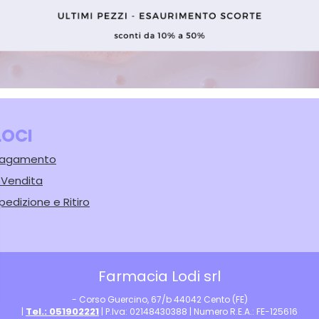
LOCI
 Pagamento
i Vendita
pedizione e Ritiro
Farmacia Lodi srl
- Corso Guercino, 67/b 44042 Cento (FE)
Tel.: 051902221
|
| P.Iva: 02148430388 | Numero R.E.A.: FE-125616