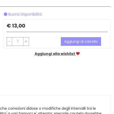
Buona Disponibilità
Prezzo
€ 13,00
-
+
Aggiungi al carrello
Aggiungi alla wishlist
e correzioni didose o modifiche degli intervalli tra le
ilita' a vari farmaci e' alterata, speciale cautela dovrebbe