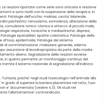
. Le reazioni riportate come serie sono orticaria e reazione
intomi si sono risolti con la sospensione della terapia e, in
. Patologie dell'occhio: midriasi, cecita' bilaterale.
dini psichiatrici: nervosismo, sonnolenza, alterazione della
esia, convulsione tonico-clonica e attacco di piccolo male,
ologie respiratorie, toraciche e mediastiniche: dispnea,
Patologie epatobiliari: epatite colestatica. Patologie della
e aftosa, epidermolisi. Patologie del sistema
a sede di somministrazione: malessere generale, edema
dopo assunzione di levodropropizina da parte della madre
ttamento alseno. Segnalazione delle reazioni avverse
ante, in quanto permette un monitoraggio continuo del
 tramite il sistema nazionale di segnalazione all'indirizzo:
. Tuttavia, poiche' negli studi tossicologici nell'animale alla
in grado di superare la barriera placentare nel ratto, l'uso
non e' documentata (vedere 4.3). Gli studi nel
rante l'allattamentoe' controindicato.