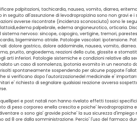
icare palpitazioni, tachicardia, nausea, vomito, diarrea, eritema
 in seguito all'assunzione di levodropropizina sono non gravi e i s
ioni avverse riscontrate (incidenza sconosciuta) sono le seguenti
ilattoidi,edema palpebrale, edema angioneurotico, orticaria. Disor
el sistema nervoso: sincope, capogiro, vertigine, tremori, parest
ardia, bigeminismo atriale. Patologie vascolari: ipotensione. Pat
ali: dolore gastrico, dolore addominale, nausea, vomito, diarrea. 
ma, prurito, angioedema, reazioni della cute, glossite e stomatit
i arti inferiori. Patologie sistemiche e condizioni relative all
egnalato un caso di sonnolenza, ipotonia evomito in un neonato 
o risolti spontaneamente sospendendo per alcune poppate l'alla
che si verificano dopo l'autorizzazionedel medicinale e' import
itari e' richiesto di segnalare qualsiasi reazione avversa sospetta
rse.
 quelliperi e post natali non hanno rivelato effetti tossici specifici
to di peso corporeo enella crescita e poiche' levodropropizina e' 
ventare o sono gia' gravide poiche' la sua sicurezza d'impiego 
ino ad 8 ore dalla somministrazione. Percio' l'uso del farmaco du