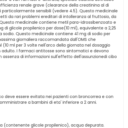
fficienza renale grave (clearance della creatinina al di
i particolarmente sensibili (vedere 4.5). Questo medicinale
i da rari problemi ereditari di intolleranza al fruttosio, da
e.Questo medicinale contiene metil para-idrossibenzoato e
di glicole propilenico per dose(10 ml), equivalente a 2,25
 sodio. Questo medicinale contiene 41 mg di sodio per
ne massima giornaliera raccomandata dall'OMS che
(10 ml per 3 volte nell'arco della giornata nel dosaggio
 adulto. I farmaci antitosse sono sintomatici e devono
n assenza di informazioni sull'effetto dell'assunzionedi cibo
rmaco deve essere evitata nei pazienti con broncorrea e con
omministrare a bambini di eta' inferiore a 2 anni.
gia (contenente glicole propilenico), acqua depurata.