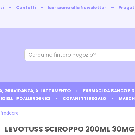
zi
Contatti
Iscrizione alla Newsletter
Progett
Cerca
Prodotto
IA, GRAVIDANZA, ALLATTAMENTO
FARMACI DA BANCO E 
IOIELLI IPOALLERGENICI
COFANETTI REGALO
MARCH
ffreddore
LEVOTUSS SCIROPPO 200ML 30M