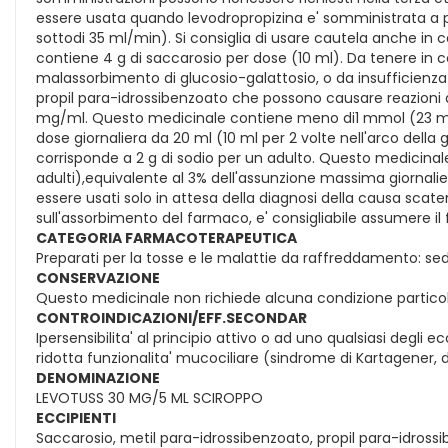
essere usata quando levodropropizina e' somministrata a pazi
sottodi 35 ml/min). Si consiglia di usare cautela anche in
contiene 4 g di saccarosio per dose (10 ml). Da tenere in con
malassorbimento di glucosio-galattosio, o da insufficien
propil para-idrossibenzoato che possono causare reazioni a
mg/ml. Questo medicinale contiene meno di1 mmol (23 mg) 
dose giornaliera da 20 ml (10 ml per 2 volte nell'arco del
corrisponde a 2 g di sodio per un adulto. Questo medicinal
adulti),equivalente al 3% dell'assunzione massima giornali
essere usati solo in attesa della diagnosi della causa scaten
sull'assorbimento del farmaco, e' consigliabile assumere il
CATEGORIA FARMACOTERAPEUTICA
Preparati per la tosse e le malattie da raffreddamento: seda
CONSERVAZIONE
Questo medicinale non richiede alcuna condizione particol
CONTROINDICAZIONI/EFF.SECONDAR
Ipersensibilita' al principio attivo o ad uno qualsiasi degl
ridotta funzionalita' mucociliare (sindrome di Kartagener, d
DENOMINAZIONE
LEVOTUSS 30 MG/5 ML SCIROPPO
ECCIPIENTI
Saccarosio, metil para-idrossibenzoato, propil para-idrossi