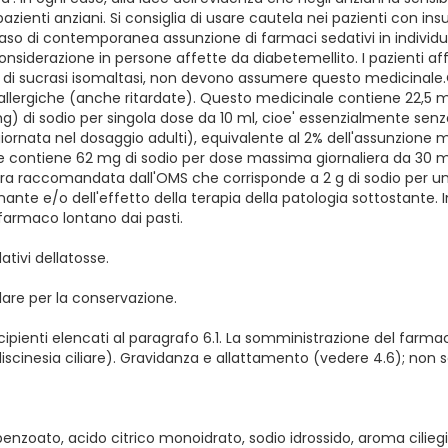
enti anziani. Si consiglia di usare cautela nei pazienti con insu
 caso di contemporanea assunzione di farmaci sedativi in individu
siderazione in persone affette da diabetemellito. I pazienti affett
za di sucrasi isomaltasi, non devono assumere questo medicinal
llergiche (anche ritardate). Questo medicinale contiene 22,5 mg 
di sodio per singola dose da 10 ml, cioe' essenzialmente senza
la giornata nel dosaggio adulti), equivalente al 2% dell'assunzio
e contiene 62 mg di sodio per dose massima giornaliera da 30 ml 
era raccomandata dall'OMS che corrisponde a 2 g di sodio per un
ante e/o dell'effetto della terapia della patologia sottostante. I
 farmaco lontano dai pasti.
tivi dellatosse.
are per la conservazione.
i eccipienti elencati al paragrafo 6.1. La somministrazione del fa
iscinesia ciliare). Gravidanza e allattamento (vedere 4.6); non s
benzoato, acido citrico monoidrato, sodio idrossido, aroma cilie