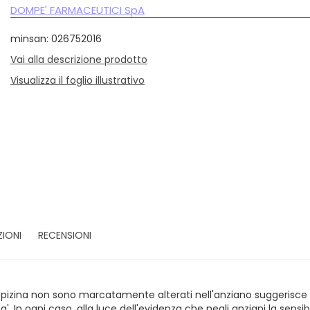
DOMPE' FARMACEUTICI SpA
minsan: 026752016
Vai alla descrizione prodotto
Visualizza il foglio illustrativo
ZIONI
RECENSIONI
ropizina non sono marcatamente alterati nell'anziano suggerisce ch
. In ogni caso, alla luce dell'evidenza che negli anziani la sensib