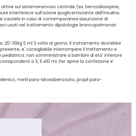
 attive sul sistemanervoso centrale (es. benzodiazepine,
pure interferisce sull'azione ipoglicemizzante dell'insulina.
are cautela in caso di contemporanea assunzione di
armaci usati nel trattamento dipatologie broncopolmonari
orno; 20-30kg 5 ml 3 volte al giorno. Il trattamento dovrebbe
presente, e' consigliabile interrompere il trattamento e
e pediatrica: non somministrare a bambini di eta' inferiore
rispondenti a 3, 5 e10 ml. Per aprire la confezione e'
pilenico, metil para-idrossibenzoato, propil para-