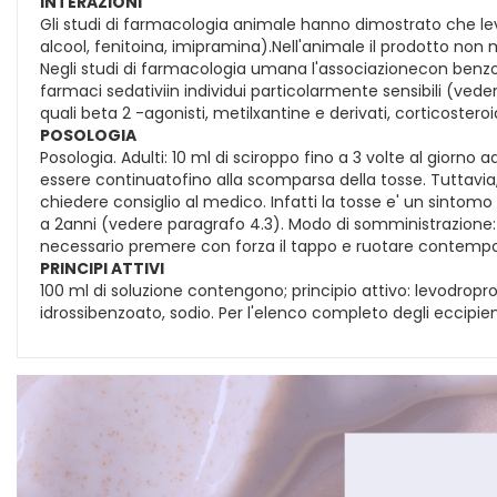
INTERAZIONI
Gli studi di farmacologia animale hanno dimostrato che le
alcool, fenitoina, imipramina).Nell'animale il prodotto non mo
Negli studi di farmacologia umana l'associazionecon benzo
farmaci sedativiin individui particolarmente sensibili (ved
quali beta 2 -agonisti, metilxantine e derivati, corticosteroi
POSOLOGIA
Posologia. Adulti: 10 ml di sciroppo fino a 3 volte al giorno 
essere continuatofino alla scomparsa della tosse. Tuttavia
chiedere consiglio al medico. Infatti la tosse e' un sintom
a 2anni (vedere paragrafo 4.3). Modo di somministrazione: 
necessario premere con forza il tappo e ruotare contempo
PRINCIPI ATTIVI
100 ml di soluzione contengono; principio attivo: levodropro
idrossibenzoato, sodio. Per l'elenco completo degli eccipien