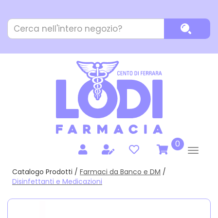
Passa
al
Cerca
contenuto
Cerca P
Prodotto
principale
prodotti
0
inseriti
Catalogo Prodotti /
Farmaci da Banco e DM
/
Disinfettanti e Medicazioni