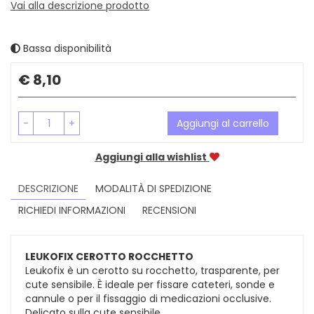
Vai alla descrizione prodotto
Bassa disponibilità
Prezzo
€ 8,10
-
+
Aggiungi al carrello
Aggiungi alla wishlist
DESCRIZIONE
MODALITÀ DI SPEDIZIONE
RICHIEDI INFORMAZIONI
RECENSIONI
LEUKOFIX CEROTTO ROCCHETTO
Leukofix è un cerotto su rocchetto, trasparente, per
cute sensibile. È ideale per fissare cateteri, sonde e
cannule o per il fissaggio di medicazioni occlusive.
Delicato sulla cute sensibile