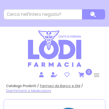
Passa
al
Cerca
contenuto
Cerca P
Prodotto
principale
prodotti
0
inseriti
Catalogo Prodotti /
Farmaci da Banco e DM
/
Disinfettanti e Medicazioni