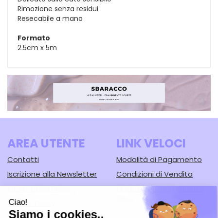
Rimozione senza residui
Resecabile a mano
Formato
2.5cm x 5m
AREA UTENTE
LINK VELOCI
Contatti
Modalità di Pagamento
Iscrizione alla Newsletter
Condizioni di Vendita
Informativa Privacy
Modalità di Spedizione e
Ritiro
Cookie Policy