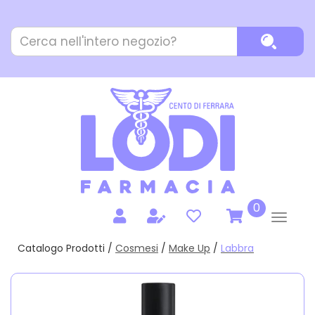
Passa
al
Cerca
contenuto
Cerca P
Prodotto
principale
prodotti
0
inseriti
Catalogo Prodotti /
Cosmesi
/
Make Up
/
Labbra