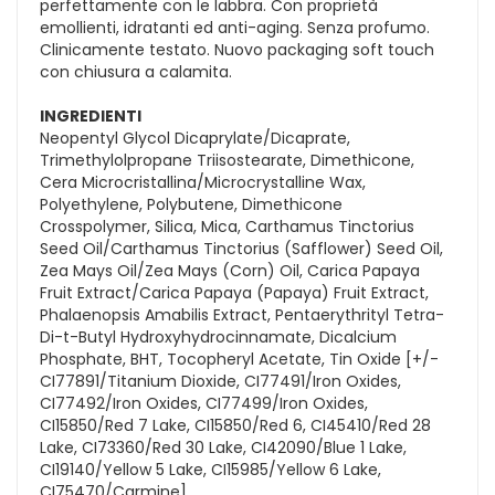
perfettamente con le labbra. Con proprietà
emollienti, idratanti ed anti-aging. Senza profumo.
Clinicamente testato. Nuovo packaging soft touch
con chiusura a calamita.
INGREDIENTI
Neopentyl Glycol Dicaprylate/Dicaprate,
Trimethylolpropane Triisostearate, Dimethicone,
Cera Microcristallina/Microcrystalline Wax,
Polyethylene, Polybutene, Dimethicone
Crosspolymer, Silica, Mica, Carthamus Tinctorius
Seed Oil/Carthamus Tinctorius (Safflower) Seed Oil,
Zea Mays Oil/Zea Mays (Corn) Oil, Carica Papaya
Fruit Extract/Carica Papaya (Papaya) Fruit Extract,
Phalaenopsis Amabilis Extract, Pentaerythrityl Tetra-
Di-t-Butyl Hydroxyhydrocinnamate, Dicalcium
Phosphate, BHT, Tocopheryl Acetate, Tin Oxide [+/-
CI77891/Titanium Dioxide, CI77491/Iron Oxides,
CI77492/Iron Oxides, CI77499/Iron Oxides,
CI15850/Red 7 Lake, CI15850/Red 6, CI45410/Red 28
Lake, CI73360/Red 30 Lake, CI42090/Blue 1 Lake,
CI19140/Yellow 5 Lake, CI15985/Yellow 6 Lake,
CI75470/Carmine].