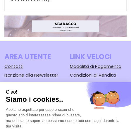
AREA UTENTE
LINK VELOCI
Contatti
Modalità di Pagamento
Iscrizione alla Newsletter
Condizioni di Vendita
Informativa Privacy
Modalità di Spedizione e
Ritiro
Cookie Policy
Farmacia Lodi srl
- Corso Guercino, 67/b 44042 Cento (FE)
Tel.: 051902221
|
| P.Iva: 02148430388 | Numero R.E.A.: FE-125616