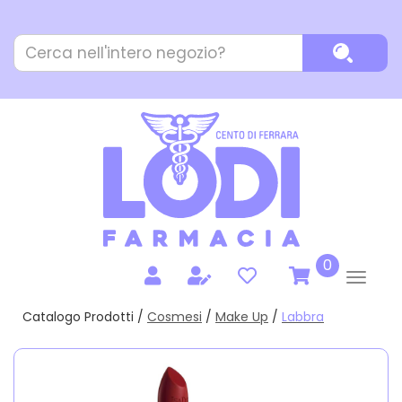
Passa
al
Cerca
contenuto
Cerca P
Prodotto
principale
prodotti
0
inseriti
Catalogo Prodotti /
Cosmesi
/
Make Up
/
Labbra