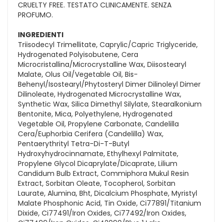
CRUELTY FREE. TESTATO CLINICAMENTE. SENZA
PROFUMO.
INGREDIENTI
Triisodecyl Trimellitate, Caprylic/Capric Triglyceride,
Hydrogenated Polyisobutene, Cera
Microcristallina/Microcrystalline Wax, Diisostearyl
Malate, Olus Oil/Vegetable Oil, Bis-
Behenyl/Isostearyl/Phytosteryl Dimer Dilinoleyl Dimer
Dilinoleate, Hydrogenated Microcrystalline Wax,
Synthetic Wax, Silica Dimethyl Silylate, Stearalkonium
Bentonite, Mica, Polyethylene, Hydrogenated
Vegetable Oil, Propylene Carbonate, Candelilla
Cera/Euphorbia Cerifera (Candelilla) Wax,
Pentaerythrityl Tetra-Di-T-Butyl
Hydroxyhydrocinnamate, Ethylhexyl Palmitate,
Propylene Glycol Dicaprylate/Dicaprate, Lilium
Candidum Bulb Extract, Commiphora Mukul Resin
Extract, Sorbitan Oleate, Tocopherol, Sorbitan
Laurate, Alumina, Bht, Dicalcium Phosphate, Myristyl
Malate Phosphonic Acid, Tin Oxide, Ci77891/Titanium
Dixide, Ci77491/Iron Oxides, Ci77492/Iron Oxides,