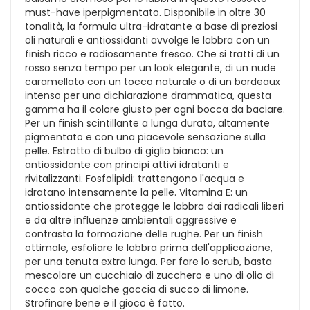
must-have iperpigmentato. Disponibile in oltre 30
tonalità, la formula ultra-idratante a base di preziosi
oli naturali e antiossidanti avvolge le labbra con un
finish ricco e radiosamente fresco. Che si tratti di un
rosso senza tempo per un look elegante, di un nude
caramellato con un tocco naturale o di un bordeaux
intenso per una dichiarazione drammatica, questa
gamma ha il colore giusto per ogni bocca da baciare.
Per un finish scintillante a lunga durata, altamente
pigmentato e con una piacevole sensazione sulla
pelle. Estratto di bulbo di giglio bianco: un
antiossidante con principi attivi idratanti e
rivitalizzanti. Fosfolipidi: trattengono l'acqua e
idratano intensamente la pelle. Vitamina E: un
antiossidante che protegge le labbra dai radicali liberi
e da altre influenze ambientali aggressive e
contrasta la formazione delle rughe. Per un finish
ottimale, esfoliare le labbra prima dell'applicazione,
per una tenuta extra lunga. Per fare lo scrub, basta
mescolare un cucchiaio di zucchero e uno di olio di
cocco con qualche goccia di succo di limone.
Strofinare bene e il gioco è fatto.