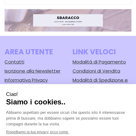
AREA UTENTE
LINK VELOCI
Contatti
Modalità di Pagamento
Iscrizione alla Newsletter
Condizioni di Vendita
Informativa Privacy
Modalità di Spedizione e
Ritiro
Cookie Policy
Farmacia Lodi srl
- Corso Guercino, 67/b 44042 Cento (FE)
Tel.: 051902221
|
| P.Iva: 02148430388 | Numero R.E.A.: FE-125616