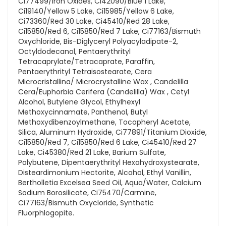
Ci77499/Iron Oxides, Ci42090/Blue 1 Lake,
Ci19140/Yellow 5 Lake, Ci15985/Yellow 6 Lake,
Ci73360/Red 30 Lake, Ci45410/Red 28 Lake,
Ci15850/Red 6, Ci15850/Red 7 Lake, Ci77163/Bismuth
Oxychloride, Bis-Diglyceryl Polyacyladipate-2,
Octyldodecanol, Pentaerythrityl
Tetracaprylate/Tetracaprate, Paraffin,
Pentaerythrityl Tetraisostearate, Cera
Microcristallina/ Microcrystalline Wax , Candelilla
Cera/Euphorbia Cerifera (Candelilla) Wax , Cetyl
Alcohol, Butylene Glycol, Ethylhexyl
Methoxycinnamate, Panthenol, Butyl
Methoxydibenzoylmethane, Tocopheryl Acetate,
Silica, Aluminum Hydroxide, Ci77891/Titanium Dioxide,
Ci15850/Red 7, Ci15850/Red 6 Lake, Ci45410/Red 27
Lake, Ci45380/Red 21 Lake, Barium Sulfate,
Polybutene, Dipentaerythrityl Hexahydroxystearate,
Disteardimonium Hectorite, Alcohol, Ethyl Vanillin,
Bertholletia Excelsea Seed Oil, Aqua/Water, Calcium
Sodium Borosilicate, Ci75470/Carmine,
Ci77163/Bismuth Oxycloride, Synthetic
Fluorphlogopite.