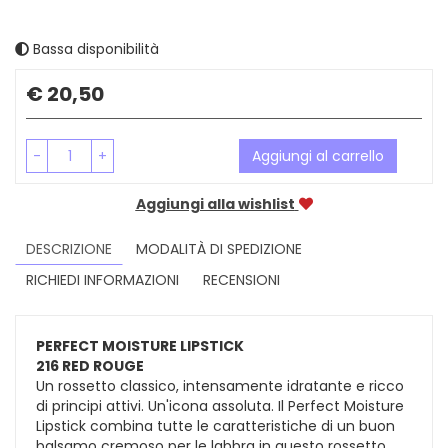
Bassa disponibilità
Prezzo
€ 20,50
-
+
Aggiungi al carrello
Aggiungi alla wishlist
DESCRIZIONE
MODALITÀ DI SPEDIZIONE
RICHIEDI INFORMAZIONI
RECENSIONI
PERFECT MOISTURE LIPSTICK
216 RED ROUGE
Un rossetto classico, intensamente idratante e ricco
di principi attivi. Un'icona assoluta. Il Perfect Moisture
Lipstick combina tutte le caratteristiche di un buon
balsamo cremoso per le labbra in questo rossetto