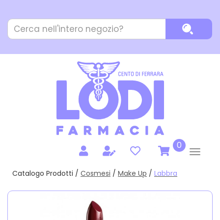
Passa
al
Cerca
contenuto
Cerca P
Prodotto
principale
prodotti
0
inseriti
Catalogo Prodotti /
Cosmesi
/
Make Up
/
Labbra