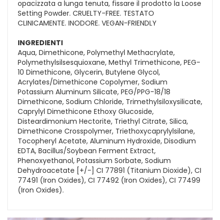
opacizzata a lunga tenuta, fissare il prodotto la Loose
Setting Powder. CRUELTY-FREE. TESTATO
CLINICAMENTE. INODORE. VEGAN-FRIENDLY
INGREDIENTI
Aqua, Dimethicone, Polymethyl Methacrylate,
Polymethylsilsesquioxane, Methyl Trimethicone, PEG-
10 Dimethicone, Glycerin, Butylene Glycol,
Acrylates/Dimethicone Copolymer, Sodium
Potassium Aluminum Silicate, PEG/PPG-18/18
Dimethicone, Sodium Chloride, Trimethylsiloxysilicate,
Caprylyl Dimethicone Ethoxy Glucoside,
Disteardimonium Hectorite, Triethyl Citrate, Silica,
Dimethicone Crosspolymer, Triethoxycaprylylsilane,
Tocopheryl Acetate, Aluminum Hydroxide, Disodium
EDTA, Bacillus/Soybean Ferment Extract,
Phenoxyethanol, Potassium Sorbate, Sodium
Dehydroacetate [+/-] CI 77891 (Titanium Dioxide), CI
77491 (Iron Oxides), CI 77492 (Iron Oxides), CI 77499
(Iron Oxides).