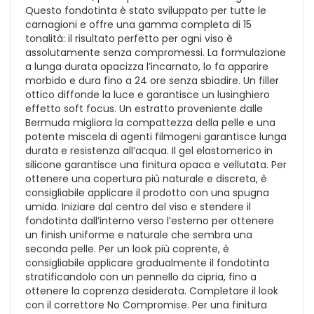
Questo fondotinta è stato sviluppato per tutte le
carnagioni e offre una gamma completa di 15
tonalità: il risultato perfetto per ogni viso è
assolutamente senza compromessi. La formulazione
a lunga durata opacizza l’incarnato, lo fa apparire
morbido e dura fino a 24 ore senza sbiadire. Un filler
ottico diffonde la luce e garantisce un lusinghiero
effetto soft focus. Un estratto proveniente dalle
Bermuda migliora la compattezza della pelle e una
potente miscela di agenti filmogeni garantisce lunga
durata e resistenza all’acqua. Il gel elastomerico in
silicone garantisce una finitura opaca e vellutata. Per
ottenere una copertura più naturale e discreta, è
consigliabile applicare il prodotto con una spugna
umida. Iniziare dal centro del viso e stendere il
fondotinta dall’interno verso l’esterno per ottenere
un finish uniforme e naturale che sembra una
seconda pelle. Per un look più coprente, è
consigliabile applicare gradualmente il fondotinta
stratificandolo con un pennello da cipria, fino a
ottenere la coprenza desiderata. Completare il look
con il correttore No Compromise. Per una finitura