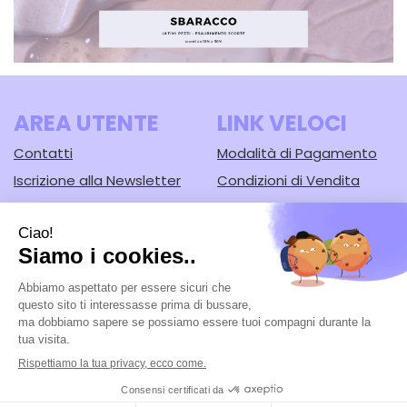
AREA UTENTE
LINK VELOCI
Contatti
Modalità di Pagamento
Iscrizione alla Newsletter
Condizioni di Vendita
Informativa Privacy
Modalità di Spedizione e
Ritiro
Cookie Policy
Farmacia Lodi srl
- Corso Guercino, 67/b 44042 Cento (FE)
Tel.: 051902221
|
| P.Iva: 02148430388 | Numero R.E.A.: FE-125616
Powered by
Prenofa