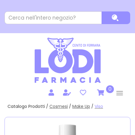
Passa
al
Cerca
contenuto
Cerca P
Prodotto
principale
prodotti
0
inseriti
Catalogo Prodotti /
Cosmesi
/
Make Up
/
Viso