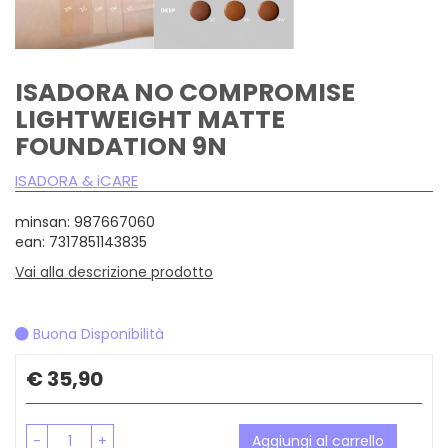
ISADORA NO COMPROMISE
LIGHTWEIGHT MATTE
FOUNDATION 9N
ISADORA & iCARE
minsan: 987667060
ean: 7317851143835
Vai alla descrizione prodotto
Buona Disponibilità
Prezzo
€ 35,90
-
+
Aggiungi al carrello