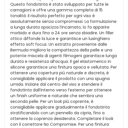
Questo fondotinta è stato sviluppato per tutte le
carnagioni e offre una gamma completa di 15
tonalità: il risultato perfetto per ogni viso è
assolutamente senza compromessi. La formulazione
a lunga durata opacizza l’incarnato, lo fa apparire
morbido e dura fino a 24 ore senza sbiadire. Un filler
ottico diffonde la luce e garantisce un lusinghiero
effetto soft focus. Un estratto proveniente dalle
Bermuda migliora la compattezza della pelle e una
potente miscela di agenti filmogeni garantisce lunga
durata e resistenza all’acqua. Il gel elastomerico in
silicone garantisce una finitura opaca e vellutata. Per
ottenere una copertura più naturale e discreta, è
consigliabile applicare il prodotto con una spugna
umida. Iniziare dal centro del viso e stendere il
fondotinta dall’interno verso l’esterno per ottenere
un finish uniforme e naturale che sembra una
seconda pelle. Per un look più coprente, è
consigliabile applicare gradualmente il fondotinta
stratificandolo con un pennello da cipria, fino a
ottenere la coprenza desiderata. Completare il look
con il correttore No Compromise. Per una finitura