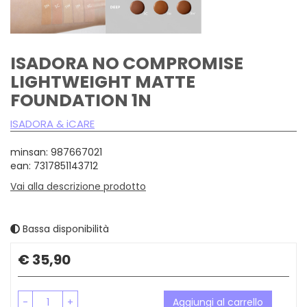
ISADORA NO COMPROMISE
LIGHTWEIGHT MATTE
FOUNDATION 1N
ISADORA & iCARE
minsan: 987667021
ean: 7317851143712
Vai alla descrizione prodotto
Bassa disponibilità
Prezzo
€ 35,90
-
+
Aggiungi al carrello