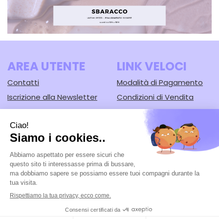
AREA UTENTE
LINK VELOCI
Contatti
Modalità di Pagamento
Iscrizione alla Newsletter
Condizioni di Vendita
Informativa Privacy
Modalità di Spedizione e
Ritiro
Cookie Policy
Farmacia Lodi srl
- Corso Guercino, 67/b 44042 Cento (FE)
Tel.: 051902221
|
| P.Iva: 02148430388 | Numero R.E.A.: FE-125616
Powered by
Prenofa