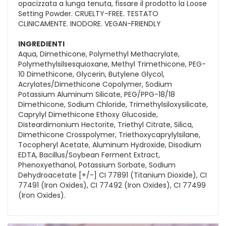
opacizzata a lunga tenuta, fissare il prodotto la Loose
Setting Powder. CRUELTY-FREE. TESTATO
CLINICAMENTE. INODORE. VEGAN-FRIENDLY
INGREDIENTI
Aqua, Dimethicone, Polymethyl Methacrylate,
Polymethylsilsesquioxane, Methyl Trimethicone, PEG-
10 Dimethicone, Glycerin, Butylene Glycol,
Acrylates/Dimethicone Copolymer, Sodium
Potassium Aluminum Silicate, PEG/PPG-18/18
Dimethicone, Sodium Chloride, Trimethylsiloxysilicate,
Caprylyl Dimethicone Ethoxy Glucoside,
Disteardimonium Hectorite, Triethyl Citrate, Silica,
Dimethicone Crosspolymer, Triethoxycaprylylsilane,
Tocopheryl Acetate, Aluminum Hydroxide, Disodium
EDTA, Bacillus/Soybean Ferment Extract,
Phenoxyethanol, Potassium Sorbate, Sodium
Dehydroacetate [+/-] CI 77891 (Titanium Dioxide), CI
77491 (Iron Oxides), CI 77492 (Iron Oxides), CI 77499
(Iron Oxides).