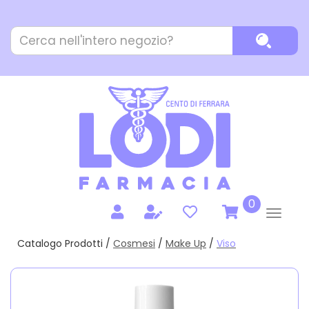
Passa
al
Cerca
contenuto
Cerca P
Prodotto
principale
prodotti
0
inseriti
Catalogo Prodotti /
Cosmesi
/
Make Up
/
Viso