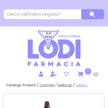
Passa
al
Cerca
contenuto
Cerca P
Prodotto
principale
prodotti
0
inseriti
Catalogo Prodotti /
Cosmesi
/
Make Up
/
Labbra