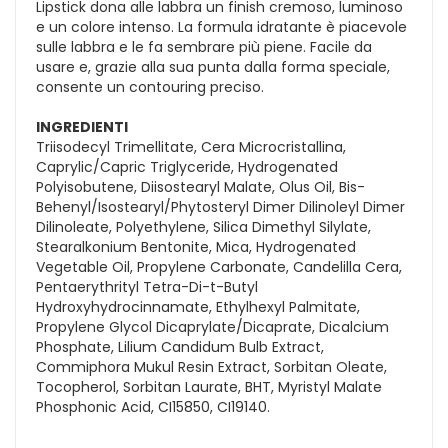
Lipstick dona alle labbra un finish cremoso, luminoso
e un colore intenso. La formula idratante è piacevole
sulle labbra e le fa sembrare più piene. Facile da
usare e, grazie alla sua punta dalla forma speciale,
consente un contouring preciso.
INGREDIENTI
Triisodecyl Trimellitate, Cera Microcristallina,
Caprylic/Capric Triglyceride, Hydrogenated
Polyisobutene, Diisostearyl Malate, Olus Oil, Bis-
Behenyl/Isostearyl/Phytosteryl Dimer Dilinoleyl Dimer
Dilinoleate, Polyethylene, Silica Dimethyl Silylate,
Stearalkonium Bentonite, Mica, Hydrogenated
Vegetable Oil, Propylene Carbonate, Candelilla Cera,
Pentaerythrityl Tetra-Di-t-Butyl
Hydroxyhydrocinnamate, Ethylhexyl Palmitate,
Propylene Glycol Dicaprylate/Dicaprate, Dicalcium
Phosphate, Lilium Candidum Bulb Extract,
Commiphora Mukul Resin Extract, Sorbitan Oleate,
Tocopherol, Sorbitan Laurate, BHT, Myristyl Malate
Phosphonic Acid, CI15850, CI19140.