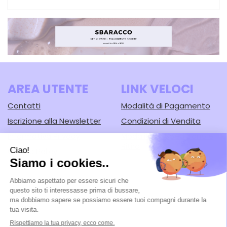
AREA UTENTE
LINK VELOCI
Contatti
Modalità di Pagamento
Iscrizione alla Newsletter
Condizioni di Vendita
Informativa Privacy
Modalità di Spedizione e
Ritiro
Cookie Policy
Farmacia Lodi srl
- Corso Guercino, 67/b 44042 Cento (FE)
Tel.: 051902221
|
| P.Iva: 02148430388 | Numero R.E.A.: FE-125616