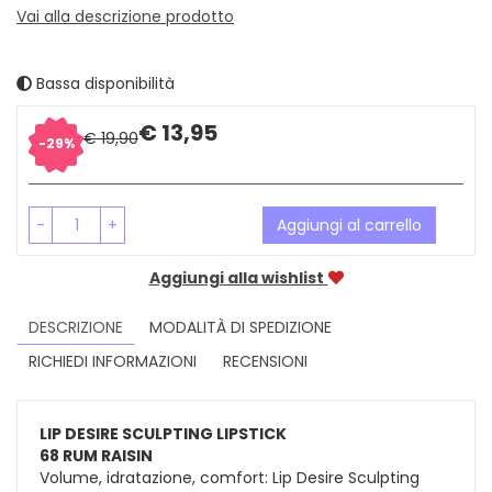
Vai alla descrizione prodotto
Bassa disponibilità
Sconto
Prezzo
€ 13,95
€ 19,90
29%
del
scontato
-
+
Aggiungi al carrello
Aggiungi alla wishlist
DESCRIZIONE
MODALITÀ DI SPEDIZIONE
RICHIEDI INFORMAZIONI
RECENSIONI
LIP DESIRE SCULPTING LIPSTICK
68 RUM RAISIN
Volume, idratazione, comfort: Lip Desire Sculpting